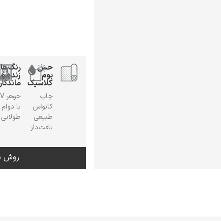
حس
رنگ‌ها
بوم
زنده و
کلاسیک
ماندگار
چاپ
جوهر
کانواس
با دوام
طبیعی
طولانی
بافت‌دار
روش س