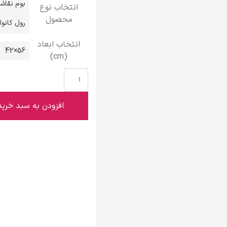
بوم نقاش
انتخاب نوع
گوستاو کلیمت
محصول
رول کانو
انتخاب ابعاد
56×42
(cm)
ادوارد مونک
افزودن به سبد خرید
کامی پیسارو
ادوارد هاپر