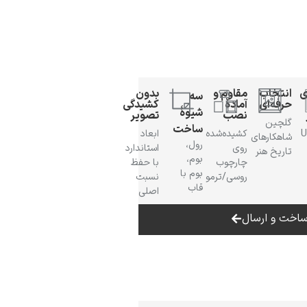
ی
انتخاب
مقاوم و
بدون
سه
حرفه‌ای
آمادهٔ
کشیدگی
شیوهٔ
نصب
تصویر
گلچین
ساخت
 UV
کشیده‌شده
ابعاد
شاهکارهای
رول،
روی
استاندارد
تاریخ هنر
بوم،
چارچوب
با حفظ
بوم با
روسی/ترمو
نسبت
قاب
اصلی
اخت و ارسال