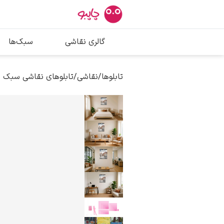
بیشترین جستج
گالری نقاشی
سبک‌ها
پیکاسو
تابلو بوسه
تابلوها
/
نقاشی
/
تابلوهای نقاشی سبک 
سالوادور دالی
فریدا کالوا