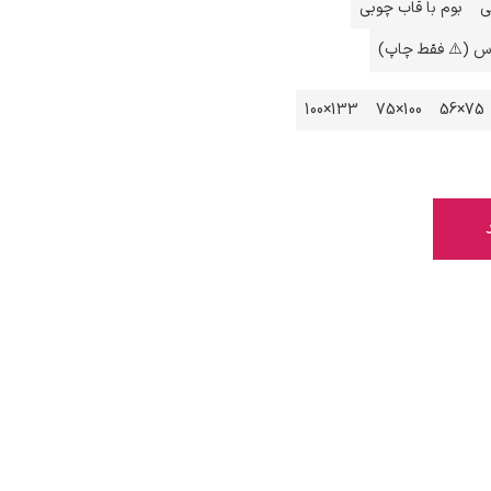
ی
بوم با قاب چوبی
اس (⚠️ فقط چاپ)
133×100
100×75
75×56