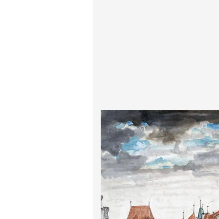
پیر آگوست رنوآر
پل سزان
یوهانس فرمیر
پرفروش‌ترین تابلوها