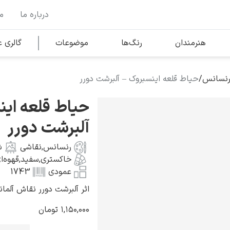
درباره ما
م
وها
محبوب‌ترین هنرمندان
هنرمندان
رنگ‌ها
موضوعات
گالری
رنسانس
/
حیاط قلعه اینسبروک – آلبرشت دورر
کلود مونه
حیاط قلعه این
آلبرشت دورر
رنسانس
,
نقاشی
ش
خاکستری
,
سفید
,
قهوه‌ا
ونسان ون گوگ
عمودی
1743
اثر آلبرشت دورر نقاش آلمانی به سا
۱,۱۵۰,۰۰۰
تومان