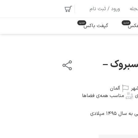
جله
ورود / ثبت نام
 عکس
گیفت باکس
سبروک –
هر
آلمان
ی
مناسب همه‌ی فضاها
ل ۱۴۹۵ میلادی