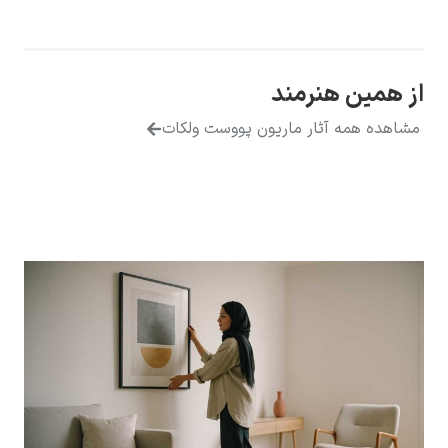
از همین هنرمند
یوهانس فرمیر
مشاهده همه آثار ماریون پووست ولکات
پرفروش‌ترین
تابلوها