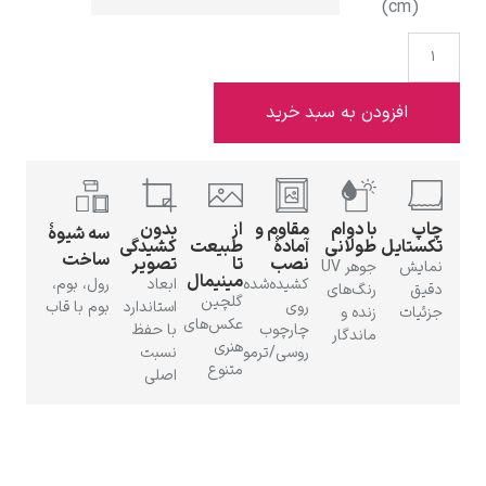
(cm)
افزودن به سبد خرید
ادوارد هاپر
چاپ
با دوام
مقاوم و
از
بدون
سه شیوهٔ
تکستایل
طولانی
آمادهٔ
طبیعت
کشیدگی
ساخت
نصب
تا
تصویر
نمایش
جوهر UV
مینیمال
کشیده‌شده
ابعاد
رول، بوم،
دقیق
رنگ‌های
ادگار دگا
گلچین
روی
استاندارد
بوم با قاب
جزئیات
زنده و
عکس‌های
چارچوب
با حفظ
ماندگار
هنری
روسی/ترمو
نسبت
متنوع
اصلی
لودویگ دویچ