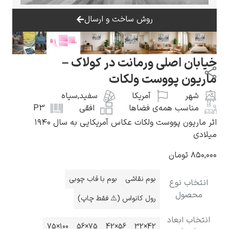
روش ساخت و ارسال
خیابان اصلی ورمانت در کولاک –
گوستاو کلیمت
ماریون پووست ولکات
شهر
آمریکا
سفید
,
سیاه
مناسب همه‌ی فضاها
افقی
P3
اثر ماریون پووست ولکات عکاس آمریکایی به سال ۱۹۴۰
میلادی
ادوارد مونک
۸۵۰,۰۰۰
تومان
بوم نقاشی
بوم با قاب چوبی
انتخاب نوع
محصول
رول کانواس (⚠️ فقط چاپ)
کامی پیسارو
انتخاب ابعاد
100×75
75×56
56×42
42×32