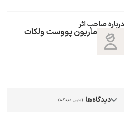
درباره صاحب اثر
ماریون پووست ولکات
رامبرانت
پیر آگوست رنوآر
(بدون دیدگاه)
پل سزان