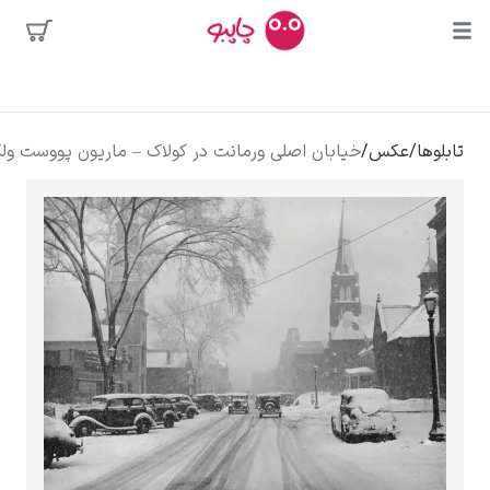
یشترین
ستجوها
محبوب‌ترین
پیکاسو
تابلوها
/
عکس
/
خیابان اصلی ورمانت در کولاک – ماریون پووست ولکات
هنرمندان
تابلو بوسه
سالوادور دالی
فریدا کالوا
کلود مونه
ونسان ون گوگ