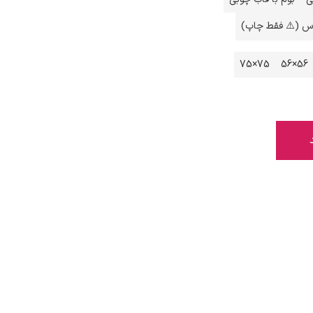
اس (⚠️ فقط چاپ)
75×75
56×56