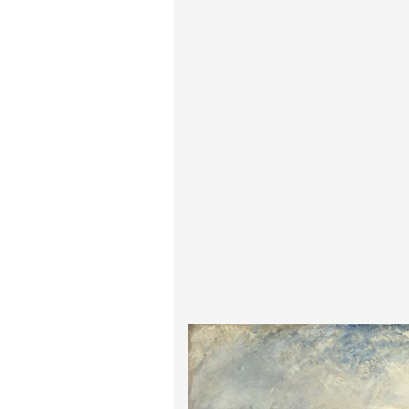
پیر آگوست رنوآر
پل سزان
یوهانس فرمیر
پرفروش‌ترین تابلوها