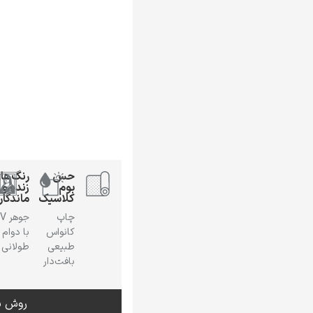
حس
رنگ‌ها
بوم
زنده و
کلاسیک
ماندگار
چاپ
جوهر
کانواس
با دوام
طبیعی
طولانی
بافت‌دار
روش س