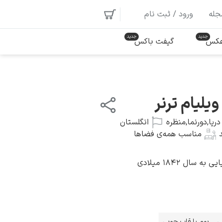
جله
ورود / ثبت نام
 عکس
گیفت باکس
ویلیام ترنر
دریا
,
دورنما
,
منظره
انگلستان
مناسب همه‌ی فضاها
 سال ۱۸۴۲ میلادی
ی
بوم با قاب چوبی