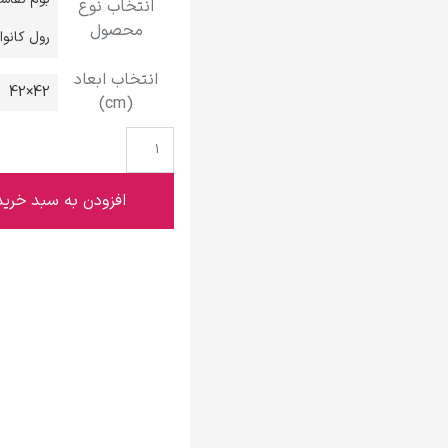
انتخاب نوع
گوستاو کلیمت
محصول
رول کانو
انتخاب ابعاد
42×42
(cm)
ادوارد مونک
افزودن به سبد خرید
کامی پیسارو
ادوارد هاپر