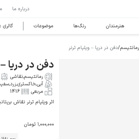
درباره ما
م
وها
محبوب‌ترین هنرمندان
هنرمندان
رنگ‌ها
موضوعات
گالری
مانتیسم
/
دفن در دریا – ویلیام ترنر
کلود مونه
دفن در دریا – 
رمانتیسم
,
نقاشی
آبی
,
خاکستری
,
زرد
,
سفید
مربعی
1416
اثر ویلیام ترنر نقاش بریتانیایی به
ونسان ون گوگ
۱,۰۰۰,۰۰۰
تومان
بوم نقاش