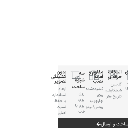
ی
انتخاب
مقاوم و
بدون
سه
حرفه‌ای
آمادهٔ
کشیدگی
شیوهٔ
نصب
تصویر
گلچین
ساخت
 UV
کشیده‌شده
ابعاد
شاهکارهای
رول،
روی
استاندارد
تاریخ هنر
بوم،
چارچوب
با حفظ
بوم با
روسی/ترمو
نسبت
قاب
اصلی
اخت و ارسال