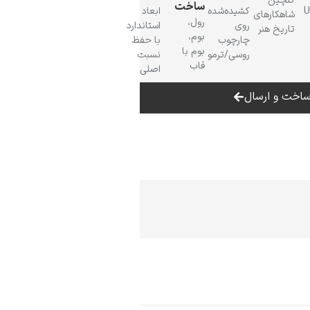
گلچین
ساخت
 UV
کشیده‌شده
ابعاد
شاهکارهای
رول،
روی
استاندارد
تاریخ هنر
بوم،
چارچوب
با حفظ
بوم با
روسی/ترمو
نسبت
قاب
اصلی
اخت و ارسال