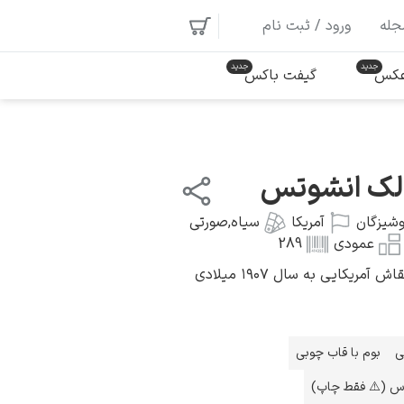
جله
ورود / ثبت نام
 عکس
گیفت باکس
الک انشوتس
شیزگان
آمریکا
سیاه
,
صورتی
عمودی
289
ریکایی به سال ۱۹۰۷ میلادی
ی
بوم با قاب چوبی
اس (⚠️ فقط چاپ)