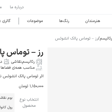
درباره ما
م
وها
محبوب‌ترین هنرمندان
هنرمندان
رنگ‌ها
موضوعات
گالری
ئالیسم
/
رز – توماس پالک انشوتس
کلود مونه
رز – توماس پ
رئالیسم
,
نقاشی
دو
مناسب همه‌ی فضاها
اثر توماس پالک انشوتس نقاش آم
ونسان ون گوگ
۱,۱۵۰,۰۰۰
تومان
بوم نقاش
انتخاب نوع
محصول
رول کانو