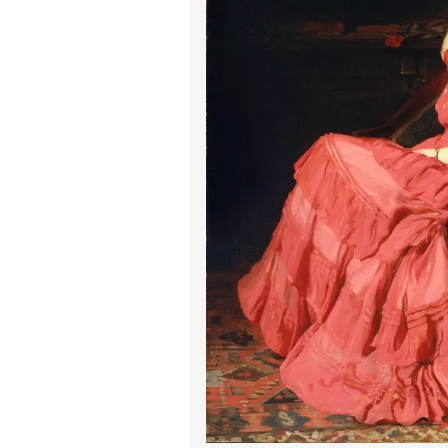
پیر آگوست رنوآر
پل سزان
یوهانس فرمیر
پرفروش‌ترین تابلوها