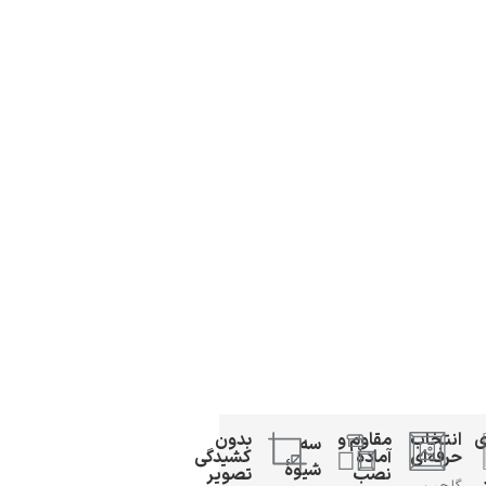
ی
انتخاب
مقاوم و
بدون
سه
حرفه‌ای
آمادهٔ
کشیدگی
شیوهٔ
نصب
تصویر