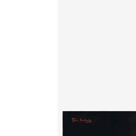
ادگار دگا
لودویگ دویچ
رامبرانت