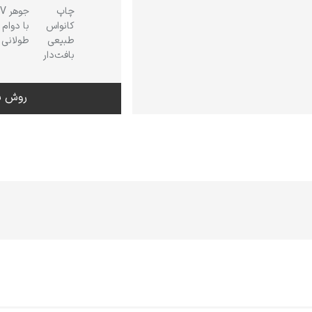
چاپ
جوهر
کانواس
با دوام
طبیعی
طولانی
بافت‌دار
روش س