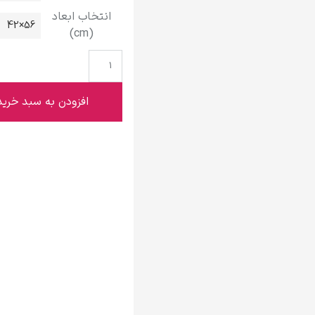
گوستاو کلیمت
انتخاب ابعاد
56×42
(cm)
افزودن به سبد خرید
ادوارد مونک
کامی پیسارو
ادوارد هاپر