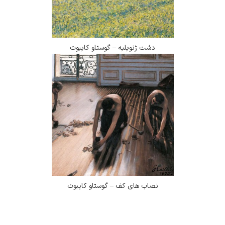
دشت ژنویلیه – گوستاو کایبوت
نصاب های کف – گوستاو کایبوت