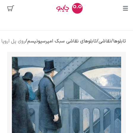
محبوب‌ترین
/
تابلوهای نقاشی سبک امپرسیونیسم
/
روی پل اروپا – گوستاو کایبوت
هنرمندان
لی
کلود مونه
ونسان ون گوگ