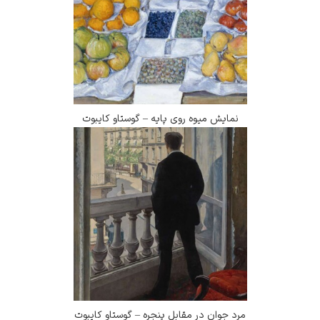
نمایش میوه روی پایه – گوستاو کایبوت
رد جوان در مقابل پنجره – گوستاو کایبوت