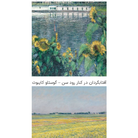
فتابگردان در کنار رود سن – گوستاو کایبوت