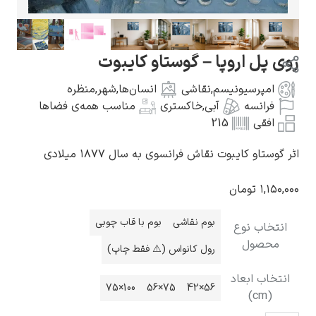
وپا – گوستاو کایبوت
نیسم
,
نقاشی
انسان‌ها
,
شهر
,
منظره
گوستاو کلیمت
آبی
,
خاکستری
مناسب همه‌ی فضاها
215
ت نقاش فرانسوی به سال ۱۸۷۷ میلادی
ن
ادوارد مونک
بوم نقاشی
بوم با قاب چوبی
ع
رول کانواس (⚠️ فقط چاپ)
د
100×75
75×56
56×42
کامی پیسارو