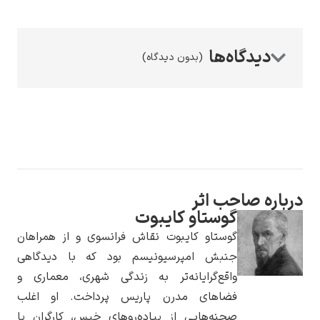
(بدون دیدگاه)
رامبرانت
پیر آگوست رنوآر
حب اثر
گوستاو کایبوت
گوستاو کایبوت نقاش فرانسوی و از همراهان
جنبش امپرسیونیسم بود که با دیدگاهی
واقع‌گرایانه‌تر به زندگی شهری، معماری و
فضاهای مدرن پاریس پرداخت. او اغلب
پل سزان
صحنه‌هایی از پیاده‌روهای خیس، کارگران یا