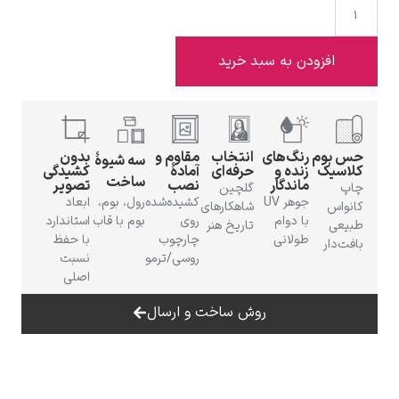
 به سبد خرید
ادوارد هاپر
گ‌های
انتخاب
مقاوم و
بدون
سه شیوهٔ
ده و
حرفه‌ای
آمادهٔ
کشیدگی
ساخت
ندگار
نصب
تصویر
گلچین
جوهر UV
کشیده‌شده
رول، بوم،
ابعاد
شاهکارهای
 دوام
روی
بوم با قاب
استاندارد
تاریخ هنر
لانی
چارچوب
با حفظ
ادگار دگا
روسی/ترمو
نسبت
اصلی
روش ساخت و ارسال
لودویگ دویچ