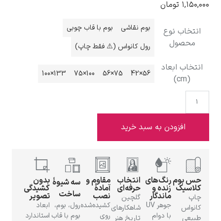
تومان
بوم نقاشی
بوم با قاب چوبی
 نوع
ول
رول کانواس (⚠️ فقط چاپ)
ادوارد هاپر
ابعاد
133×100
100×75
75×56
56×42
زودن به سبد خرید
ادگار دگا
م
رنگ‌های
انتخاب
مقاوم و
بدون
سه شیوهٔ
ک
زنده و
حرفه‌ای
آمادهٔ
کشیدگی
ساخت
ماندگار
نصب
تصویر
گلچین
جوهر UV
کشیده‌شده
رول، بوم،
ابعاد
شاهکارهای
لودویگ دویچ
با دوام
روی
بوم با قاب
استاندارد
تاریخ هنر