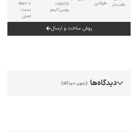
طولانی
چارچوب
با حفظ
روسی/ترمو
نسبت
اصلی
روش ساخت و ارسال
رامبرانت
(بدون دیدگاه)
پیر آگوست رنوآر
پل سزان