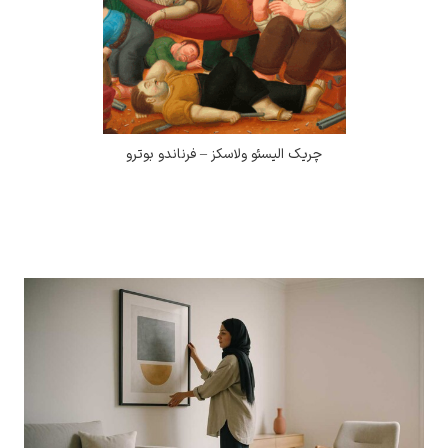
چریک الیسئو ولاسکز – فرناندو بوترو