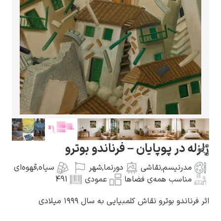
گوستاو کلیمت
ادوارد مونک
ر پوپایان – فرناندو بوترو
نیسم
,
نقاشی
دورنما
,
شهر
سیاه
,
قهوه‌ای
سب همه‌ی فضاها
عمودی
491
بوترو نقاش کلمبیایی به سال ۱۹۹۹ میلادی
کامی پیسارو