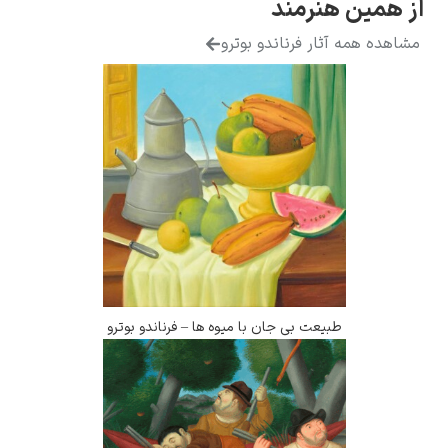
ن هنرمند
ه آثار فرناندو بوترو
طبیعت بی جان با میوه ها – فرناندو بوترو