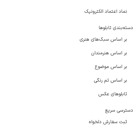
د الکترونیک
لوها
سبک‌های هنری
نرمندان
موضوع
م رنگی
 عکس
ع
ش دلخواه