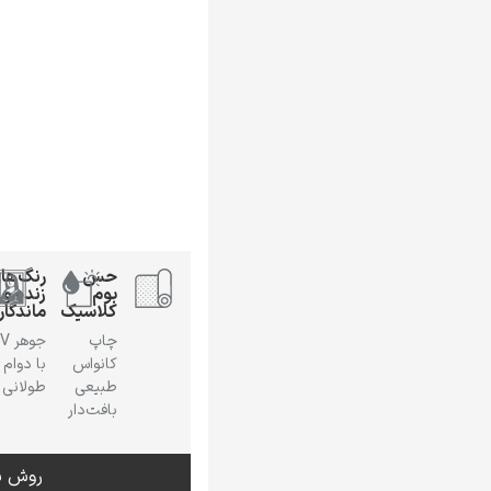
حس
رنگ‌ها
بوم
زنده و
کلاسیک
ماندگار
چاپ
جوهر
کانواس
با دوام
طبیعی
طولانی
بافت‌دار
روش س