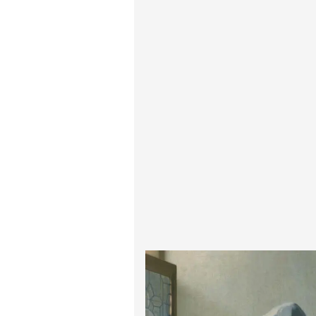
پیر آگوست رنوآر
پل سزان
یوهانس فرمیر
پرفروش‌ترین تابلوها