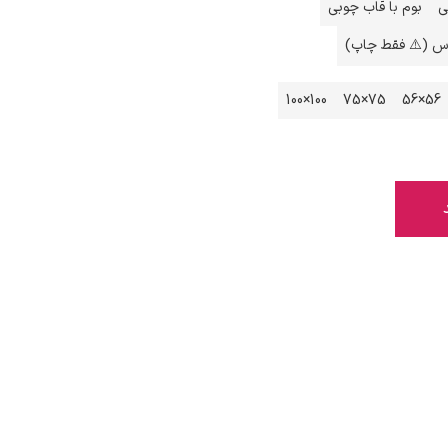
ی
بوم با قاب چوبی
اس (⚠️ فقط چاپ)
100×100
75×75
56×56