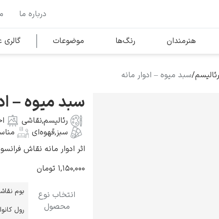
درباره ما
م
وها
محبوب‌ترین هنرمندان
هنرمندان
رنگ‌ها
موضوعات
گالری
ئالیسم
/
سبد میوه – ادوار مانه
کلود مونه
سبد میوه – ادو
رئالیسم
,
نقاشی
اج
سبز
,
قهوه‌ای
مناس
اثر ادوار مانه نقاش فرانسوی به سال
ونسان ون گوگ
۱,۱۵۰,۰۰۰
تومان
بوم نقاش
انتخاب نوع
محصول
رول کانو