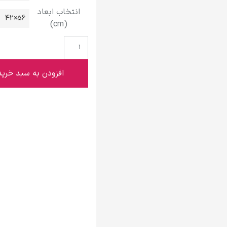
گوستاو کلیمت
انتخاب ابعاد
56×42
(cm)
افزودن به سبد خرید
ادوارد مونک
کامی پیسارو
ادوارد هاپر