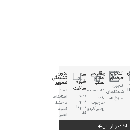
ی
انتخاب
مقاوم و
بدون
سه
حرفه‌ای
آمادهٔ
کشیدگی
شیوهٔ
نصب
تصویر
گلچین
ساخت
 UV
کشیده‌شده
ابعاد
شاهکارهای
رول،
روی
استاندارد
تاریخ هنر
بوم،
چارچوب
با حفظ
بوم با
روسی/ترمو
نسبت
قاب
اصلی
اخت و ارسال