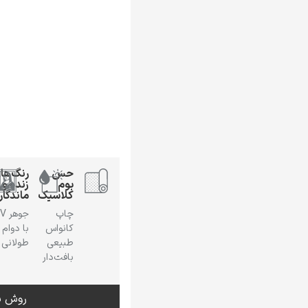
حس
رنگ‌ها
بوم
زنده و
کلاسیک
ماندگار
چاپ
جوهر
کانواس
با دوام
طبیعی
طولانی
بافت‌دار
روش س