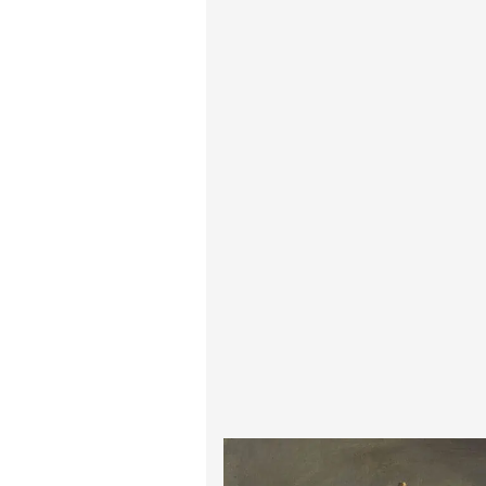
پیر آگوست رنوآر
پل سزان
یوهانس فرمیر
پرفروش‌ترین تابلوها