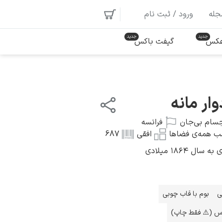
جله
ورود / ثبت نام
 عکس
گیفت باکس
ار مانه
سام بی‌جان
فرانسه
ب همه‌ی فضاها
افقی
687
 ۱۸۶۴ میلادی
ی
بوم با قاب چوبی
اس (⚠️ فقط چاپ)