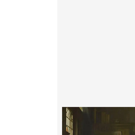
پیر آگوست رنوآر
پل سزان
یوهانس فرمیر
پرفروش‌ترین تابلوها