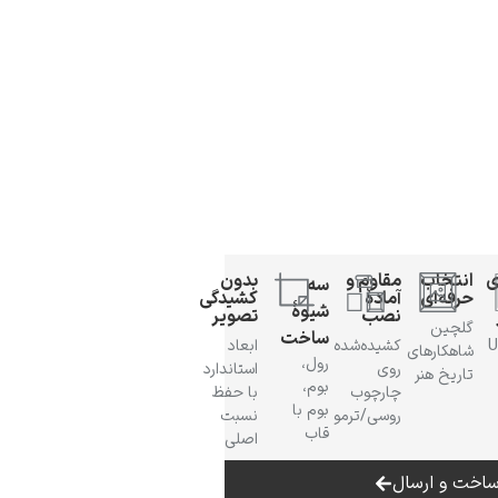
ی
انتخاب
مقاوم و
بدون
سه
حرفه‌ای
آمادهٔ
کشیدگی
شیوهٔ
نصب
تصویر
گلچین
ساخت
 UV
کشیده‌شده
ابعاد
شاهکارهای
رول،
روی
استاندارد
تاریخ هنر
بوم،
چارچوب
با حفظ
بوم با
روسی/ترمو
نسبت
قاب
اصلی
اخت و ارسال