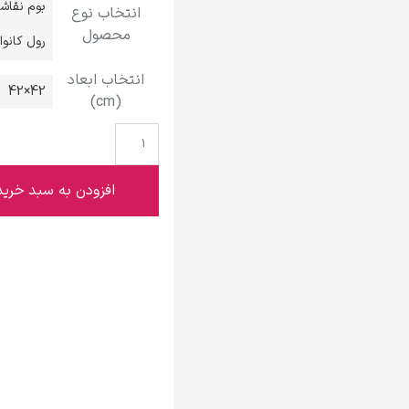
بوم نقاش
انتخاب نوع
گوستاو کلیمت
محصول
رول کانو
انتخاب ابعاد
42×42
(cm)
ادوارد مونک
افزودن به سبد خرید
کامی پیسارو
ادوارد هاپر