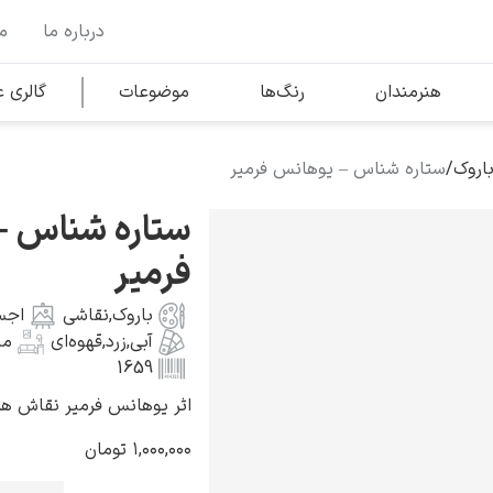
درباره ما
م
وها
محبوب‌ترین هنرمندان
هنرمندان
رنگ‌ها
موضوعات
گالری
اروک
/
ستاره شناس – یوهانس فرمیر
کلود مونه
ستاره شناس 
فرمیر
باروک
,
نقاشی
اجس
آبی
,
زرد
,
قهوه‌ای
من
ونسان ون گوگ
1659
اثر یوهانس فرمیر نقاش هلندی به 
۱,۰۰۰,۰۰۰
تومان