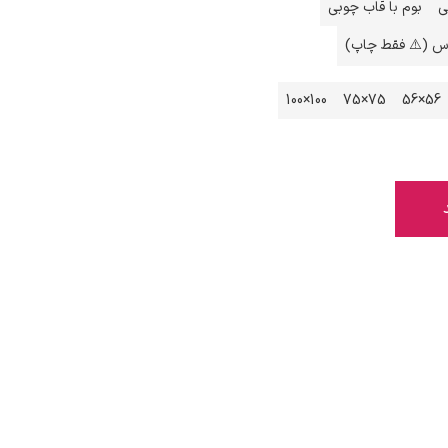
ی
بوم با قاب چوبی
اس (⚠️ فقط چاپ)
100×100
75×75
56×56