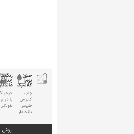
حس
رنگ‌ها
بوم
زنده و
کلاسیک
ماندگار
چاپ
جوهر
کانواس
با دوام
طبیعی
طولانی
بافت‌دار
روش س