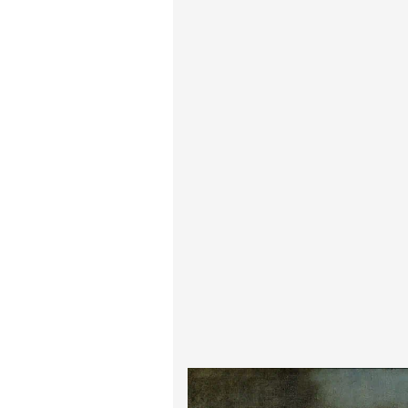
پیر آگوست رنوآر
پل سزان
یوهانس فرمیر
پرفروش‌ترین تابلوها