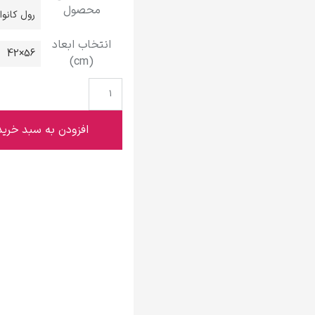
محصول
گوستاو کلیمت
رول کانو
انتخاب ابعاد
56×42
(cm)
ادوارد مونک
افزودن به سبد خرید
کامی پیسارو
ادوارد هاپر