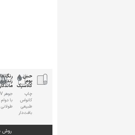
حس
رنگ‌ها
بوم
زنده و
کلاسیک
ماندگار
چاپ
جوهر
کانواس
با دوام
طبیعی
طولانی
بافت‌دار
روش س