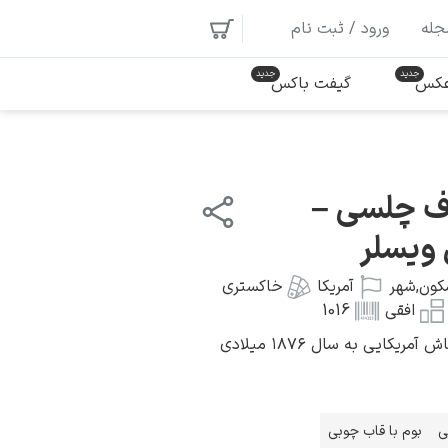
جله
ورود / ثبت نام
 عکس
گیفت باکس
ف چلسی –
ویسلر
کون
,
شهر
آمریکا
خاکستری
افقی
1016
یکایی به سال ۱۸۷۶ میلادی
ی
بوم با قاب چوبی