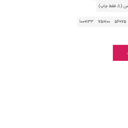
اس (⚠️ فقط چاپ)
133×100
100×75
75×56