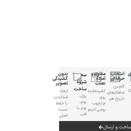
ی
انتخاب
مقاوم و
بدون
سه
حرفه‌ای
آمادهٔ
کشیدگی
شیوهٔ
نصب
تصویر
گلچین
ساخت
 UV
کشیده‌شده
ابعاد
شاهکارهای
رول،
روی
استاندارد
تاریخ هنر
بوم،
چارچوب
با حفظ
بوم با
روسی/ترمو
نسبت
قاب
اصلی
اخت و ارسال