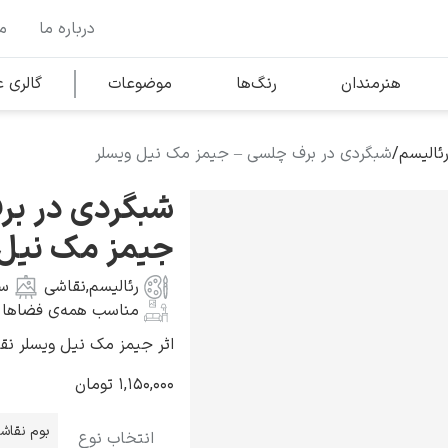
درباره ما
م
وها
محبوب‌ترین هنرمندان
هنرمندان
رنگ‌ها
موضوعات
گالری
ئالیسم
/
شبگردی در برف چلسی – جیمز مک نیل ویسلر
کلود مونه
شبگردی در بر
جیمز مک نیل 
رئالیسم
,
نقاشی
س
مناسب همه‌ی فضاها
ونسان ون گوگ
اثر جیمز مک نیل ویسلر نقاش آمر
۱,۱۵۰,۰۰۰
تومان
بوم نقاش
انتخاب نوع