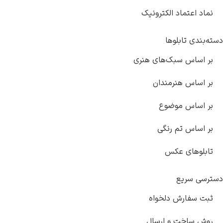
 الکترونیک
وها
بک‌های هنری
رمندان
وضوع
 رنگی
عکس
 دلخواه
و ارسال