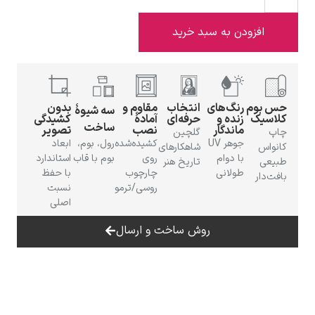
ودن به سبد خرید
ادوارد هاپر
رنگ‌های
انتخاب
مقاوم و
بدون
سه شیوهٔ
زنده و
حرفه‌ای
آمادهٔ
کشیدگی
ساخت
ماندگار
نصب
تصویر
گلچین
جوهر UV
کشیده‌شده
رول، بوم،
ابعاد
شاهکارهای
با دوام
روی
بوم با قاب
استاندارد
تاریخ هنر
طولانی
چارچوب
با حفظ
روسی/ترمو
نسبت
ادگار دگا
اصلی
روش ساخت و ارسال
لودویگ دویچ