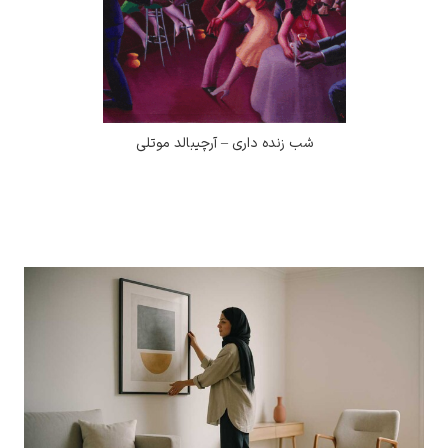
شب زنده داری – آرچیبالد موتلی