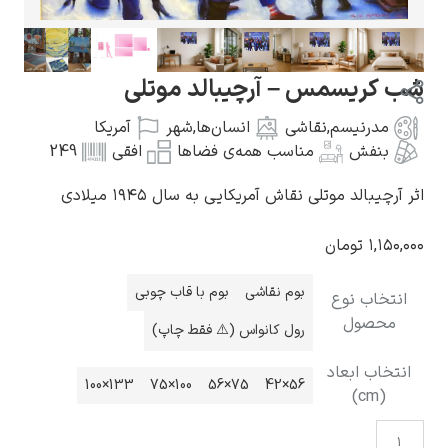
سمس – آرچیبالد موتلی
یسم
,
نقاشی
انسان‌ها
,
شهر
آمریکا
گوستاو کلیمت
مناسب همه‌ی فضاها
افقی
249
موتلی نقاش آمریکایی به سال ۱۹۴۵ میلادی
ومان
ادوارد مونک
بوم نقاشی
بوم با قاب چوبی
نوع
ل
رول کانواس (⚠️ فقط چاپ)
بعاد
133×100
100×75
75×56
56×42
کامی پیسارو