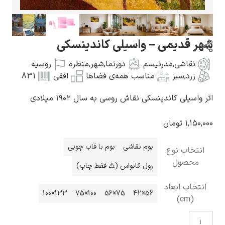
شهر قدیمی – واسیلی کاندینسکی
نقاشی
,
مدرنیسم
دورنما
,
شهر
,
منظره
روسیه
گوستاو کلیمت
زرد
,
سبز
مناسب همه‌ی فضاها
افقی
831
اثر واسیلی کاندینسکی نقاش روسی به سال ۱۹۰۲ میلادی
۱,۱۵۰,۰۰۰
تومان
ادوارد مونک
بوم نقاشی
بوم با قاب چوبی
انتخاب نوع
محصول
رول کانواس (⚠️ فقط چاپ)
انتخاب ابعاد
133×100
100×75
75×56
56×42
(cm)
کامی پیسارو