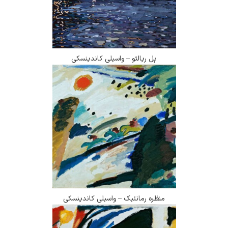
پل ریالتو – واسیلی کاندینسکی
منظره رمانتیک – واسیلی کاندینسکی