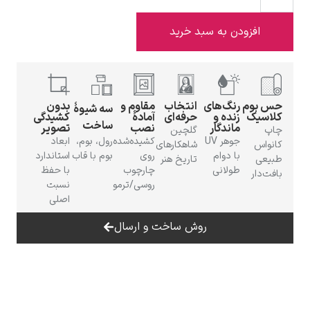
افزودن به سبد خرید
ادوارد هاپر
حس بوم
رنگ‌های
انتخاب
مقاوم و
بدون
سه شیوهٔ
کلاسیک
زنده و
حرفه‌ای
آمادهٔ
کشیدگی
ساخت
ماندگار
نصب
تصویر
چاپ
گلچین
جوهر UV
کشیده‌شده
رول، بوم،
ابعاد
کانواس
شاهکارهای
با دوام
روی
بوم با قاب
استاندارد
طبیعی
تاریخ هنر
طولانی
چارچوب
با حفظ
بافت‌دار
روسی/ترمو
نسبت
ادگار دگا
اصلی
روش ساخت و ارسال
لودویگ دویچ