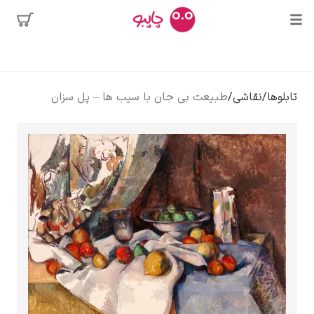
بیشترین
جستجوها
محبوب‌ترین
پیکاسو
تابلوها
/
نقاشی
/
طبیعت بی جان با سیب ها – پل سزان
هنرمندان
تابلو بوسه
سالوادور دالی
فریدا کالوا
کلود مونه
ونسان ون گوگ