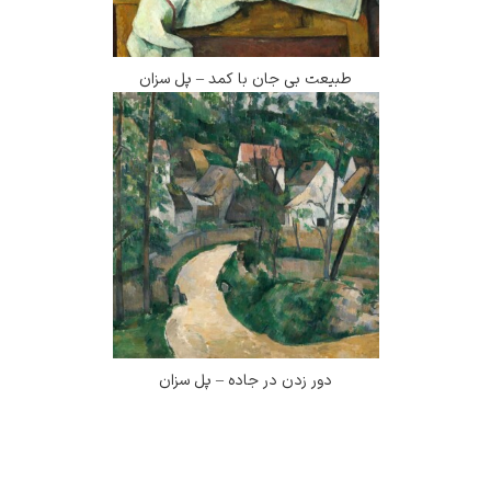
طبیعت بی جان با کمد – پل سزان
دور زدن در جاده – پل سزان