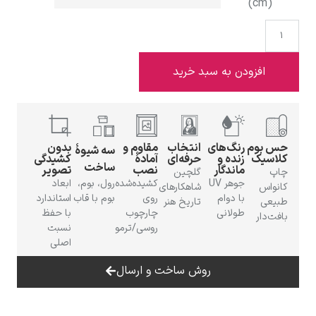
(cm)
افزودن به سبد خرید
ادوارد هاپر
حس بوم
رنگ‌های
انتخاب
مقاوم و
بدون
سه شیوهٔ
کلاسیک
زنده و
حرفه‌ای
آمادهٔ
کشیدگی
ساخت
ماندگار
نصب
تصویر
چاپ
گلچین
جوهر UV
کشیده‌شده
رول، بوم،
ابعاد
کانواس
شاهکارهای
ادگار دگا
با دوام
روی
بوم با قاب
استاندارد
طبیعی
تاریخ هنر
طولانی
چارچوب
با حفظ
بافت‌دار
روسی/ترمو
نسبت
اصلی
روش ساخت و ارسال
لودویگ دویچ