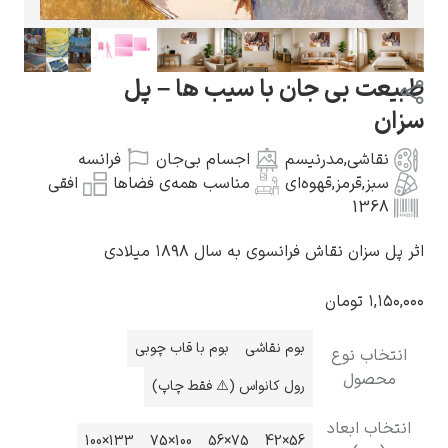
طبیعت بی جان با سیب ها – پل
سزان
گوستاو کلیمت
نقاشی
,
مدرنیسم
اجسام بی‌جان
فرانسه
سبز
,
قرمز
,
قهوه‌ای
مناسب همه‌ی فضاها
افقی
1368
اثر پل سزان نقاش فرانسوی به سال ۱۸۹۸ میلادی
ادوارد مونک
۱,۱۵۰,۰۰۰
تومان
بوم نقاشی
بوم با قاب چوبی
انتخاب نوع
محصول
رول کانواس (⚠️ فقط چاپ)
انتخاب ابعاد
کامی پیسارو
133×100
100×75
75×56
56×42