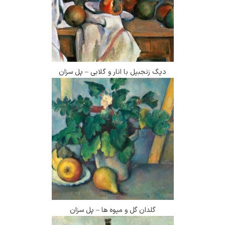
دیگ زنجبیل با انار و گلابی – پل سزان
گلدان گل و میوه ها – پل سزان