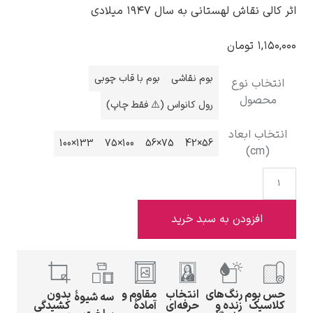
نی به سال ۱۹۴۷ میلادی
بوم نقاشی
بوم با قاب چوبی
ادوارد هاپر
رول کانواس (⚠️ فقط چاپ)
133×100
100×75
75×56
56×42
ادگار دگا
به سبد خرید
‌های
انتخاب
مقاوم و
بدون
لودویگ دویچ
سه شیوهٔ
ه و
حرفه‌ای
آمادهٔ
کشیدگی