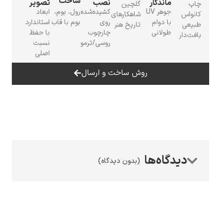
ساخت
دگار
نصب
تصویر
گلچین
جوهر UV
کشیده‌شده
رول، بوم،
ابعاد
شاهکارهای
دوام
روی
بوم با قاب
استاندارد
تاریخ هنر
انی
چارچوب
با حفظ
روسی/ترمو
نسبت
اصلی
رامبرانت
روش ساخت و ارسال
پیر آگوست رنوآر
(بدون دیدگاه)
پل سزان