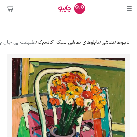
محبوب‌ترین
تابلوهای نقاشی سبک آکادمیک
/
طبیعت بی جان با شقایق ها – کالی
هنرمندان
کلود مونه
ونسان ون گوگ