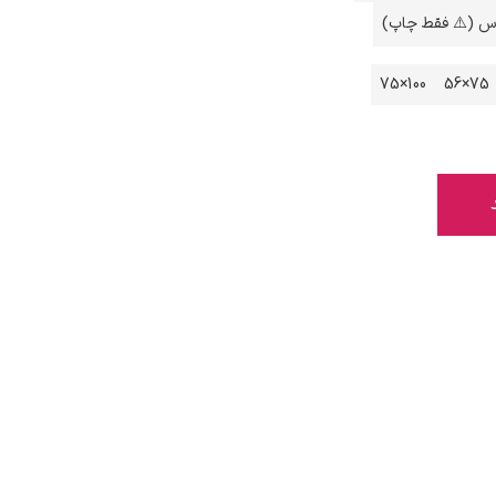
اس (⚠️ فقط چاپ)
100×75
75×56