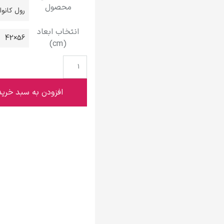
محصول
گوستاو کلیمت
رول کانو
انتخاب ابعاد
56×42
(cm)
ادوارد مونک
افزودن به سبد خرید
کامی پیسارو
ادوارد هاپر