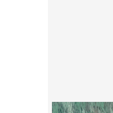
پیر آگوست رنوآر
پل سزان
یوهانس فرمیر
پرفروش‌ترین تابلوها