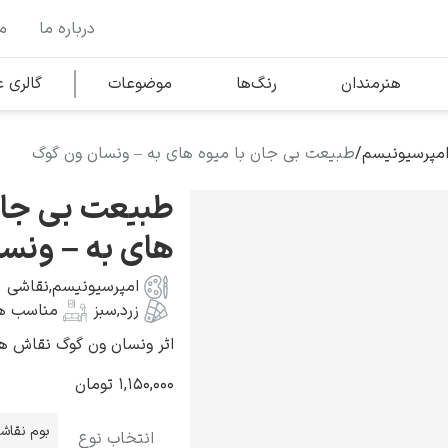
درباره ما
م
وها
محبوب‌ترین هنرمندان
هنرمندان
رنگ‌ها
موضوعات
گالری
امپرسیونیسم
/
طبیعت بی جان با میوه های به – ونسان ون گوگ
کلود مونه
طبیعت بی جان
های به – ونس
امپرسیونیسم
,
نقاشی
زرد
,
سبز
مناسب هم
ونسان ون گوگ
اثر ونسان ون گوگ نقاش هلندی به 
۱,۱۵۰,۰۰۰
تومان
بوم نقاش
انتخاب نوع