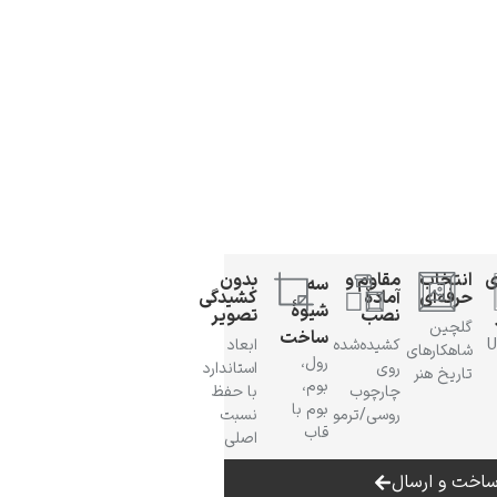
ی
انتخاب
مقاوم و
بدون
سه
حرفه‌ای
آمادهٔ
کشیدگی
شیوهٔ
نصب
تصویر
گلچین
ساخت
 UV
کشیده‌شده
ابعاد
شاهکارهای
رول،
روی
استاندارد
تاریخ هنر
بوم،
چارچوب
با حفظ
بوم با
روسی/ترمو
نسبت
قاب
اصلی
اخت و ارسال