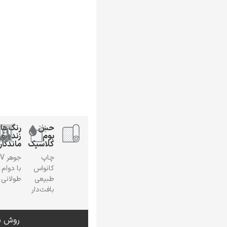
حس
رنگ‌ها
بوم
زنده و
کلاسیک
ماندگار
چاپ
جوهر
کانواس
با دوام
طبیعی
طولانی
بافت‌دار
روش س