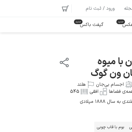
جله
ورود / ثبت نام
 عکس
گیفت باکس
 با میوه
ان ون گوگ
اجسام بی‌جان
هلند
ه‌ی فضاها
افقی
545
سال ۱۸۸۸ میلادی
ی
بوم با قاب چوبی