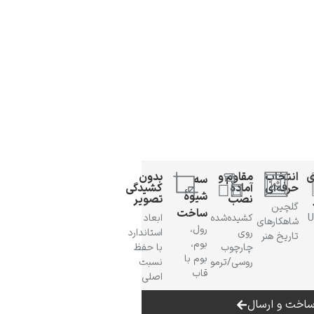
ی
انتخاب
مقاوم و
بدون
سه
حرفه‌ای
آمادهٔ
کشیدگی
شیوهٔ
نصب
تصویر
گلچین
ساخت
 UV
کشیده‌شده
ابعاد
شاهکارهای
رول،
روی
استاندارد
تاریخ هنر
بوم،
چارچوب
با حفظ
بوم با
روسی/ترمو
نسبت
قاب
اصلی
اخت و ارسال