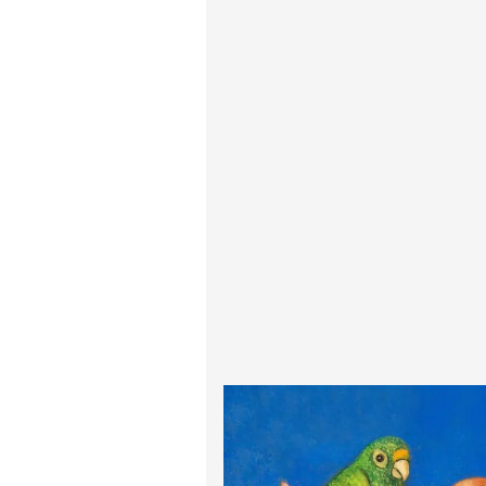
پیر آگوست رنوآر
پل سزان
یوهانس فرمیر
پرفروش‌ترین تابلوها