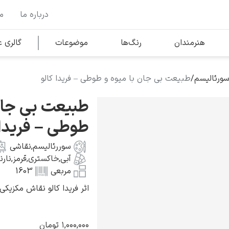
درباره ما
م
وها
محبوب‌ترین هنرمندان
هنرمندان
رنگ‌ها
موضوعات
گالری
ورئالیسم
/
طبیعت بی جان با میوه و طوطی – فریدا کالو
کلود مونه
طبیعت بی جان 
طوطی – فریدا 
سوررئالیسم
,
نقاشی
آبی
,
خاکستری
,
قرمز
,
نار
ونسان ون گوگ
مربعی
1603
اثر فریدا کالو نقاش مکزیکی به سال 
۱,۰۰۰,۰۰۰
تومان