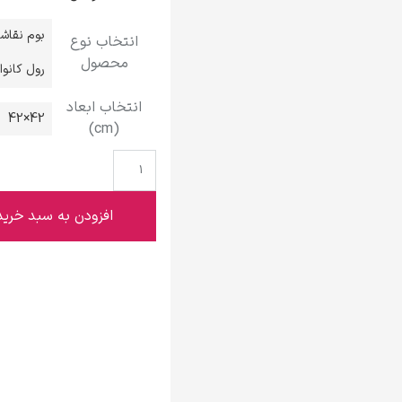
گوستاو کلیمت
بوم نقاش
انتخاب نوع
محصول
رول کانو
انتخاب ابعاد
42×42
(cm)
ادوارد مونک
افزودن به سبد خرید
کامی پیسارو
ادوارد هاپر