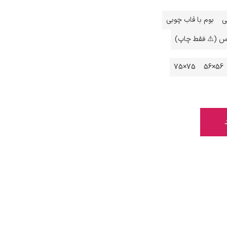
ی
بوم با قاب چوبی
اس (⚠️ فقط چاپ)
75×75
56×56