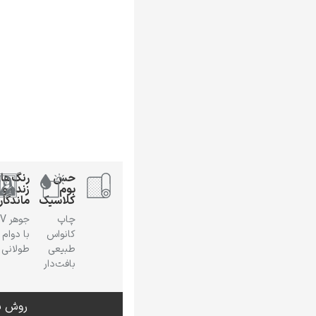
حس
رنگ‌ها
بوم
زنده و
کلاسیک
ماندگار
چاپ
جوهر
کانواس
با دوام
طبیعی
طولانی
بافت‌دار
روش س