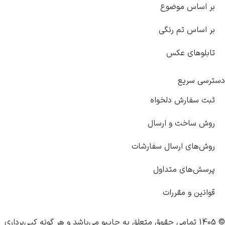
وع
گی
خواه
ارسال
ل سفارشات
داول
ات
چاپبو
می‌باشد و هر گونه کپی‌برداری