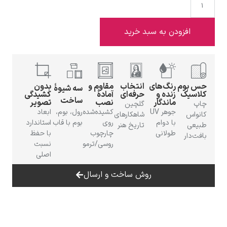
 به سبد خرید
ادوارد هاپر
گ‌های
انتخاب
مقاوم و
بدون
سه شیوهٔ
ده و
حرفه‌ای
آمادهٔ
کشیدگی
ساخت
ندگار
نصب
تصویر
گلچین
جوهر UV
کشیده‌شده
رول، بوم،
ابعاد
شاهکارهای
 دوام
روی
بوم با قاب
استاندارد
تاریخ هنر
لانی
چارچوب
با حفظ
ادگار دگا
روسی/ترمو
نسبت
اصلی
روش ساخت و ارسال
لودویگ دویچ