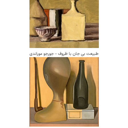
یعت بی جان با ظروف – جورجو موراندی