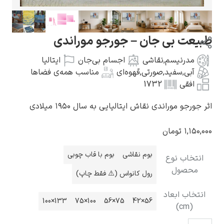
 جان – جورجو موراندی
,
نقاشی
اجسام بی‌جان
ایتالیا
گوستاو کلیمت
د
,
صورتی
,
قهوه‌ای
مناسب همه‌ی فضاها
1732
ی نقاش ایتالیایی به سال ۱۹۵۰ میلادی
ن
ادوارد مونک
بوم نقاشی
بوم با قاب چوبی
رول کانواس (⚠️ فقط چاپ)
د
133×100
100×75
75×56
56×42
کامی پیسارو