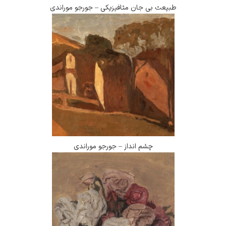
یعت بی جان متافیزیکی – جورجو موراندی
چشم انداز – جورجو موراندی