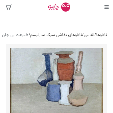
محبوب‌ترین
/
تابلوهای نقاشی سبک مدرنیسم
/
طبیعت بی جان – جورجو موراندی
هنرمندان
لی
کلود مونه
ونسان ون گوگ