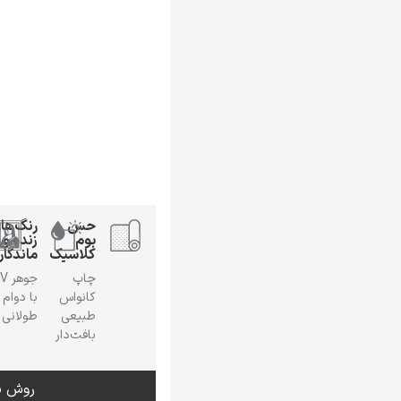
حس
رنگ‌ها
بوم
زنده و
کلاسیک
ماندگار
چاپ
جوهر
کانواس
با دوام
طبیعی
طولانی
بافت‌دار
روش س