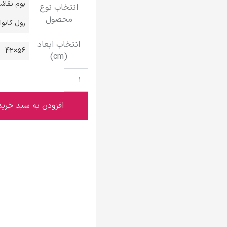
بوم نقاش
انتخاب نوع
گوستاو کلیمت
محصول
رول کانو
انتخاب ابعاد
56×42
(cm)
ادوارد مونک
افزودن به سبد خرید
کامی پیسارو
ادوارد هاپر