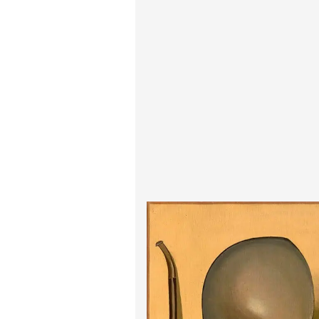
پیر آگوست رنوآر
پل سزان
یوهانس فرمیر
پرفروش‌ترین تابلوها