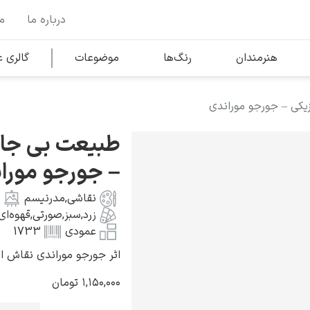
درباره ما
م
وها
محبوب‌ترین هنرمندان
هنرمندان
رنگ‌ها
موضوعات
گالری
کی – جورجو موراندی
کلود مونه
طبیعت بی جان
– جورجو مورا
نقاشی
,
مدرنیسم
زرد
,
سبز
,
صورتی
,
قهوه‌ای
ونسان ون گوگ
عمودی
1733
اثر جورجو موراندی نقاش ایتالیایی
۱,۱۵۰,۰۰۰
تومان