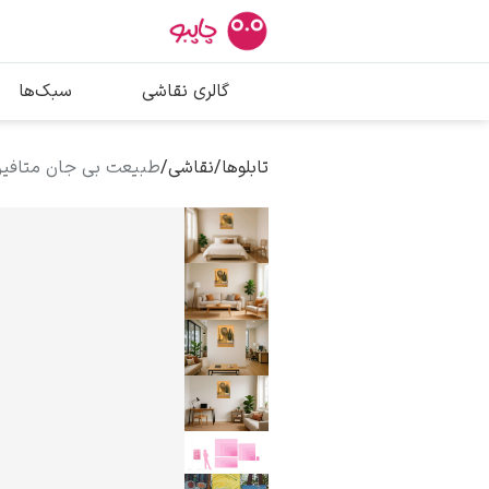
بیشترین جستج
گالری نقاشی
سبک‌ها
پیکاسو
تابلو بوسه
تابلوها
/
نقاشی
/
طبیعت بی جان متافیزی
سالوادور دالی
فریدا کالوا