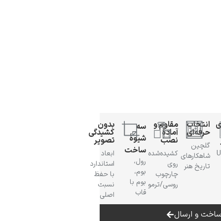
ی
انتخاب
مقاوم و
بدون
سه
حرفه‌ای
آمادهٔ
کشیدگی
شیوهٔ
نصب
تصویر
گلچین
ساخت
 UV
کشیده‌شده
ابعاد
شاهکارهای
رول،
روی
استاندارد
تاریخ هنر
بوم،
چارچوب
با حفظ
بوم با
روسی/ترمو
نسبت
قاب
اصلی
اخت و ارسال