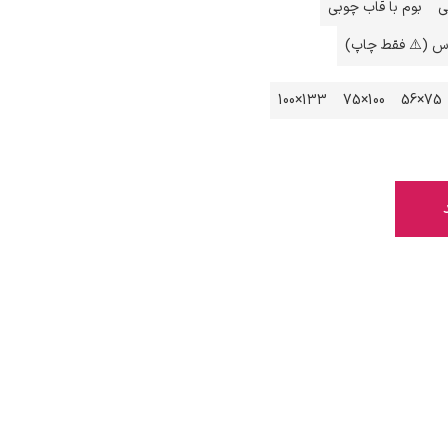
ی
بوم با قاب چوبی
اس (⚠️ فقط چاپ)
133×100
100×75
75×56