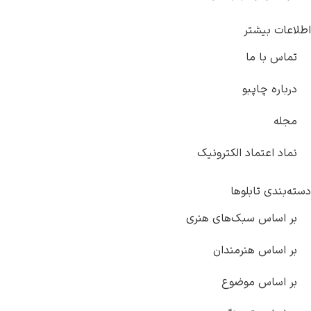
تر
ما
پبو
اد الکترونیک
بلوها
سبک‌های هنری
هنرمندان
موضوع