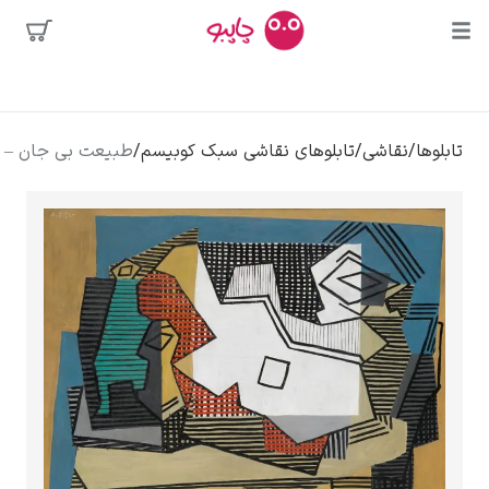
محبوب‌ترین
قاشی
/
تابلوهای نقاشی سبک کوبیسم
/
طبیعت بی جان – پابلو پیکاسو
هنرمندان
وسه
ر دالی
الوا
کلود مونه
ونسان ون گوگ