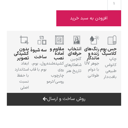
فزودن به سبد خرید
ادوارد هاپر
م
رنگ‌های
انتخاب
مقاوم و
بدون
سه شیوهٔ
ک
زنده و
حرفه‌ای
آمادهٔ
کشیدگی
ساخت
ماندگار
نصب
تصویر
گلچین
جوهر UV
کشیده‌شده
رول، بوم،
ابعاد
شاهکارهای
با دوام
روی
بوم با قاب
استاندارد
تاریخ هنر
طولانی
چارچوب
با حفظ
ر
ادگار دگا
روسی/ترمو
نسبت
اصلی
روش ساخت و ارسال
لودویگ دویچ