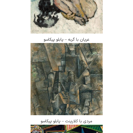
عریان با گربه – پابلو پیکاسو
مردی با کلارینت – پابلو پیکاسو