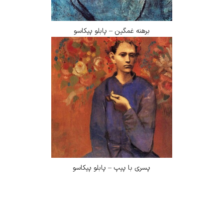
برهنه غمگین – پابلو پیکاسو
پسری با پیپ – پابلو پیکاسو