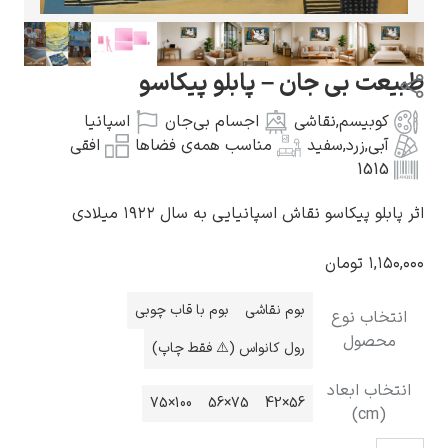
بی جان – پابلو پیکاسو
یسم
,
نقاشی
اجسام بی‌جان
اسپانیا
گوستاو کلیمت
,
زرد
,
سفید
مناسب همه‌ی فضاها
افقی
1
یکاسو نقاش اسپانیایی به سال ۱۹۲۲ میلادی
تومان
ادوارد مونک
بوم نقاشی
بوم با قاب چوبی
ب نوع
ول
رول کانواس (⚠️ فقط چاپ)
 ابعاد
100×75
75×56
56×42
کامی پیسارو