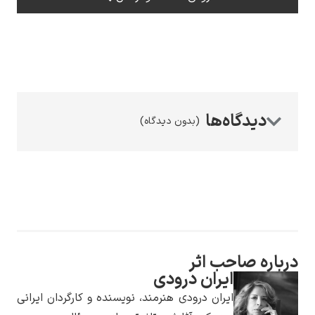
رامبرانت
(بدون دیدگاه)
پیر آگوست رنوآر
حب اثر
ایران درودی
پل سزان
ایران درودی هنرمند، نویسنده و کارگردان ایرانی