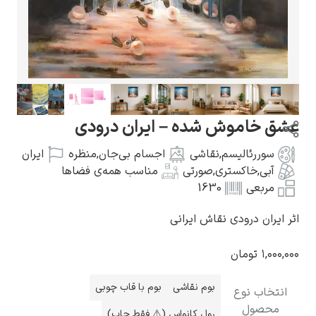
گوستاو کلیمت
ش شده – ایران درودی
سم
,
نقاشی
اجسام بی‌جان
,
منظره
ایران
تری
,
صورتی
مناسب همه‌ی فضاها
1630
ادوارد مونک
ی نقاش ایرانی
بوم نقاشی
بوم با قاب چوبی
کامی پیسارو
رول کانواس (⚠️ فقط چاپ)