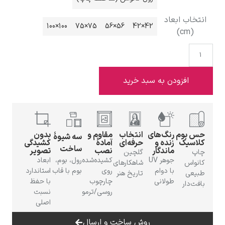
100×100
75×75
56×56
42×42
ادوارد هاپر
 به سبد خرید
گ‌های
انتخاب
مقاوم و
بدون
سه شیوهٔ
ادگار دگا
ه و
حرفه‌ای
آمادهٔ
کشیدگی
ساخت
دگار
نصب
تصویر
گلچین
جوهر UV
کشیده‌شده
رول، بوم،
ابعاد
شاهکارهای
دوام
روی
بوم با قاب
استاندارد
تاریخ هنر
انی
چارچوب
با حفظ
روسی/ترمو
نسبت
اصلی
لودویگ دویچ
روش ساخت و ارسال