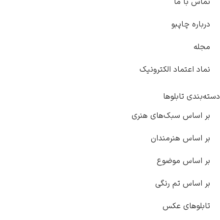
کترونیک
های هنری
دان
ع
گی