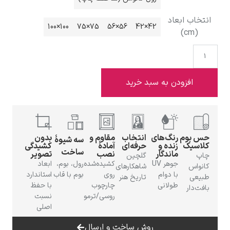
انتخاب ابعاد
100×100
75×75
56×56
42×42
(cm)
ادوارد هاپر
افزودن به سبد خرید
حس بوم
رنگ‌های
انتخاب
مقاوم و
بدون
سه شیوهٔ
ادگار دگا
کلاسیک
زنده و
حرفه‌ای
آمادهٔ
کشیدگی
ساخت
ماندگار
نصب
تصویر
چاپ
گلچین
جوهر UV
کشیده‌شده
رول، بوم،
ابعاد
کانواس
شاهکارهای
با دوام
روی
بوم با قاب
استاندارد
طبیعی
تاریخ هنر
طولانی
چارچوب
با حفظ
بافت‌دار
روسی/ترمو
نسبت
اصلی
لودویگ دویچ
روش ساخت و ارسال