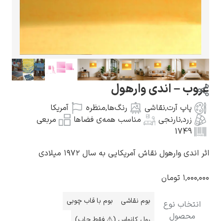
گوستاو کلیمت
غروب – اندی وارهول
پاپ آرت
,
نقاشی
رنگ‌ها
,
منظره
آمریکا
زرد
,
نارنجی
مناسب همه‌ی فضاها
مربعی
1749
ادوارد مونک
اثر اندی وارهول نقاش آمریکایی به سال ۱۹۷۲ میلادی
۱,۰۰۰,۰۰۰
تومان
بوم نقاشی
بوم با قاب چوبی
انتخاب نوع
کامی پیسارو
محصول
رول کانواس (⚠️ فقط چاپ)