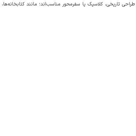
راحی تاریخی، کلاسیک یا سفرمحور مناسب‌اند؛ مانند کتابخانه‌ها، م
ار چارلز گیفورد دایر
ز ما بپرسید