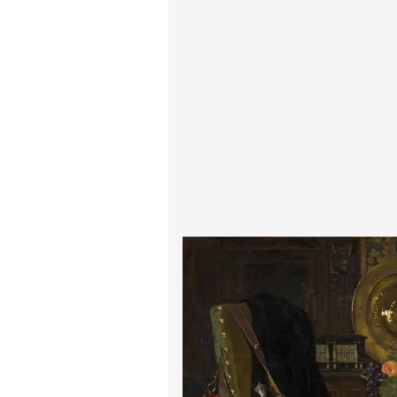
ادگار دگا
لودویگ دویچ
رامبرانت