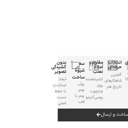
ی
انتخاب
مقاوم و
بدون
سه
حرفه‌ای
آمادهٔ
کشیدگی
شیوهٔ
نصب
تصویر
گلچین
ساخت
 UV
کشیده‌شده
ابعاد
شاهکارهای
رول،
روی
استاندارد
تاریخ هنر
بوم،
چارچوب
با حفظ
بوم با
روسی/ترمو
نسبت
قاب
اصلی
اخت و ارسال