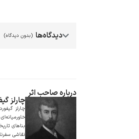
(بدون دیدگاه)
درباره صاحب اثر
چارلز گیف
چارلز گیفور
خاورمیانه‌ای
بناهای تاری
نقاشی سفرنام