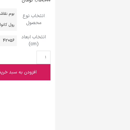
۱,۱۵۰,۰۰۰
تومان
گوستاو کلیمت
بوم نقاش
انتخاب نوع
محصول
رول کانو
انتخاب ابعاد
56×42
(cm)
ادوارد مونک
افزودن به سبد خرید
کامی پیسارو
ادوارد هاپر