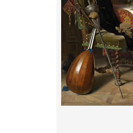
پیر آگوست رنوآر
پل سزان
یوهانس فرمیر
پرفروش‌ترین تابلوها