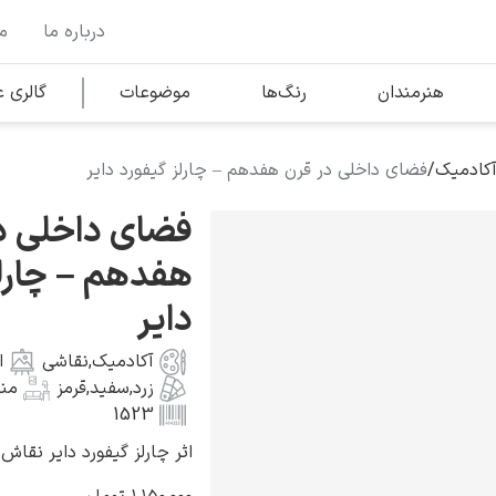
درباره ما
م
وها
محبوب‌ترین هنرمندان
هنرمندان
رنگ‌ها
موضوعات
گالری
آکادمیک
/
فضای داخلی در قرن هفدهم – چارلز گیفورد دایر
کلود مونه
فضای داخلی د
هفدهم – چارلز
دایر
آکادمیک
,
نقاشی
ا
ونسان ون گوگ
زرد
,
سفید
,
قرمز
من
1523
اثر چارلز گیفورد دایر نقاش آمریکا