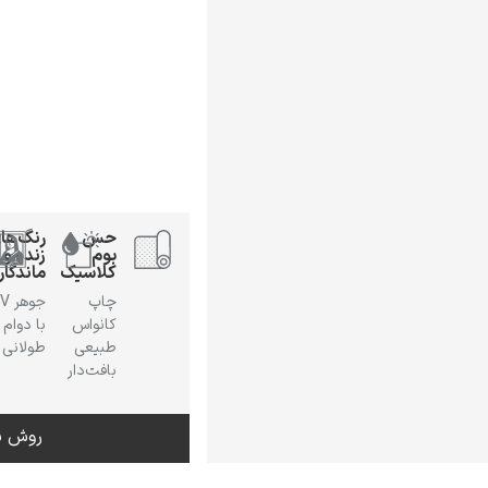
حس
رنگ‌ها
بوم
زنده و
کلاسیک
ماندگار
چاپ
جوهر
کانواس
با دوام
طبیعی
طولانی
بافت‌دار
روش س