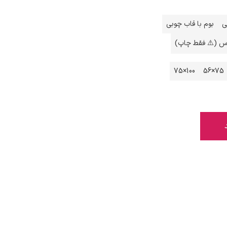
ی
بوم با قاب چوبی
اس (⚠️ فقط چاپ)
100×75
75×56