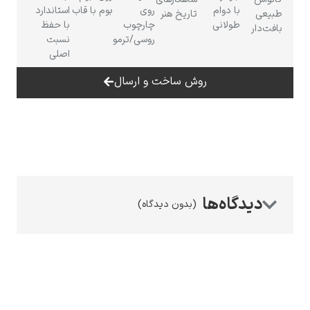
با دوام
روی
بوم با قاب
استاندارد
طبیعی
تاریخ هنر
طولانی
چارچوب
با حفظ
بافت‌دار
روسی/ترمو
نسبت
اصلی
روش ساخت و ارسال
رامبرانت
پیر آگوست رنوآر
(بدون دیدگاه)
پل سزان