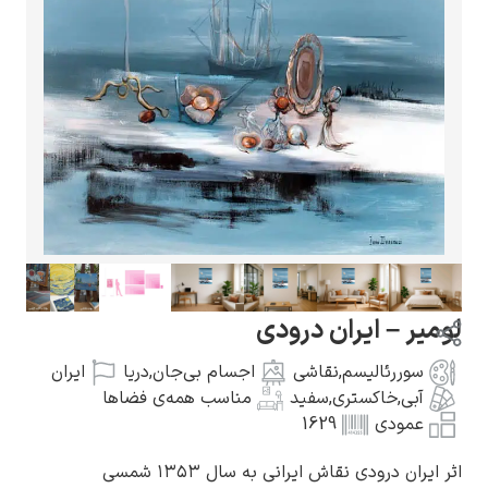
گوستاو کلیمت
ادوارد مونک
ومیر – ایران درودی
سوررئالیسم
,
نقاشی
اجسام بی‌جان
,
دریا
ایران
آبی
,
خاکستری
,
سفید
مناسب همه‌ی فضاها
عمودی
1629
کامی پیسارو
ثر ایران درودی نقاش ایرانی به سال ۱۳۵۳ شمسی