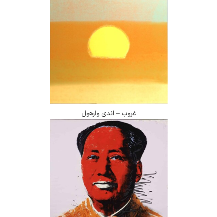
غروب – اندی وارهول