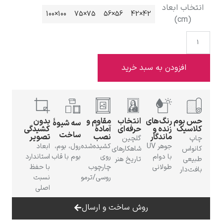
انتخاب ابعاد
100×100
75×75
56×56
42×42
(cm)
ادوارد هاپر
افزودن به سبد خرید
حس بوم
رنگ‌های
انتخاب
مقاوم و
بدون
سه شیوهٔ
کلاسیک
زنده و
حرفه‌ای
آمادهٔ
کشیدگی
ساخت
ماندگار
نصب
تصویر
ادگار دگا
چاپ
گلچین
جوهر UV
کشیده‌شده
رول، بوم،
ابعاد
کانواس
شاهکارهای
با دوام
روی
بوم با قاب
استاندارد
طبیعی
تاریخ هنر
طولانی
چارچوب
با حفظ
بافت‌دار
روسی/ترمو
نسبت
اصلی
روش ساخت و ارسال
لودویگ دویچ