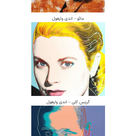
مائو – اندی وارهول
گریس کلی – اندی وارهول