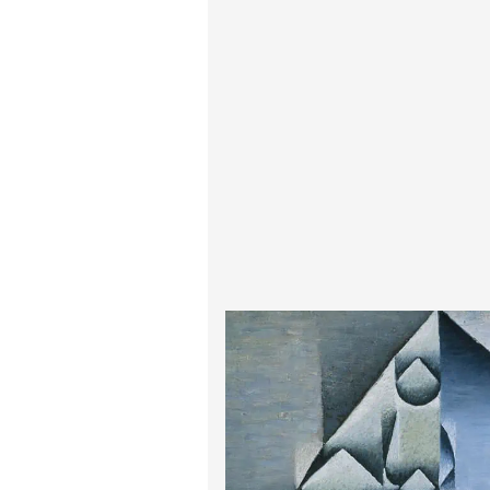
پیر آگوست رنوآر
پل سزان
یوهانس فرمیر
پرفروش‌ترین تابلوها