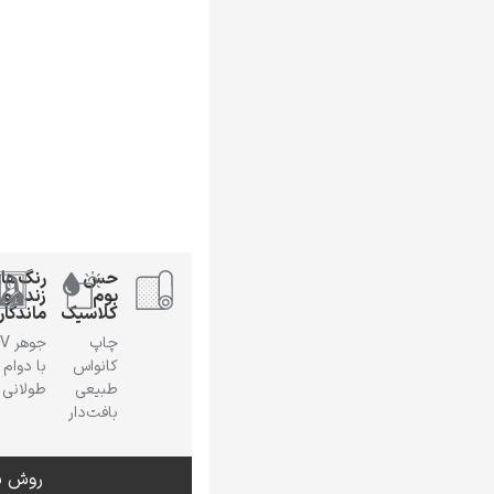
حس
رنگ‌ها
بوم
زنده و
کلاسیک
ماندگار
چاپ
جوهر
کانواس
با دوام
طبیعی
طولانی
بافت‌دار
روش س