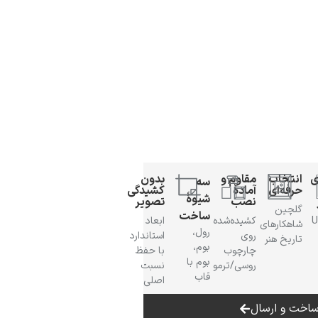
ی
انتخاب
مقاوم و
بدون
سه
حرفه‌ای
آمادهٔ
کشیدگی
شیوهٔ
نصب
تصویر
گلچین
ساخت
 UV
کشیده‌شده
ابعاد
شاهکارهای
رول،
روی
استاندارد
تاریخ هنر
بوم،
چارچوب
با حفظ
بوم با
روسی/ترمو
نسبت
قاب
اصلی
اخت و ارسال