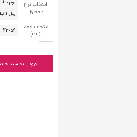
بوم نقاش
انتخاب نوع
گوستاو کلیمت
محصول
رول کانو
انتخاب ابعاد
56×42
(cm)
ادوارد مونک
افزودن به سبد خرید
کامی پیسارو
ادوارد هاپر