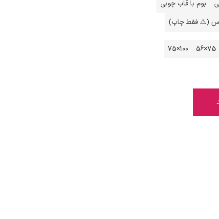
ی
بوم با قاب چوبی
اس (⚠️ فقط چاپ)
100×75
75×56