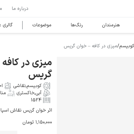
درباره ما
م
وها
محبوب‌ترین هنرمندان
هنرمندان
رنگ‌ها
موضوعات
گالری
کوبیسم
/
میزی در کافه – خوان گریس
کلود مونه
میزی در کافه 
گریس
کوبیسم
,
نقاشی
اج
آبی
,
خاکستری
منا
ونسان ون گوگ
1524
اثر خوان گریس نقاش اسپانیایی به
۱,۱۵۰,۰۰۰
تومان