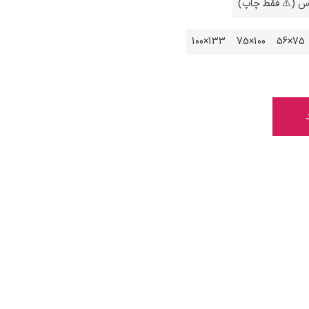
اس (⚠️ فقط چاپ)
133×100
100×75
75×56