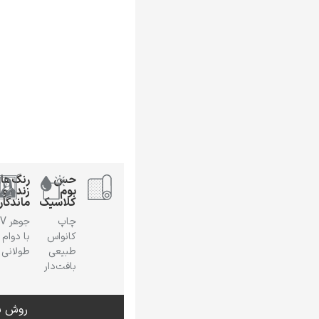
حس
رنگ‌ها
بوم
زنده و
کلاسیک
ماندگار
چاپ
جوهر
کانواس
با دوام
طبیعی
طولانی
بافت‌دار
روش س