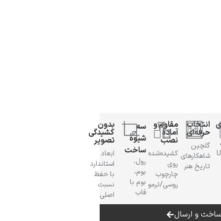
ی
انتخاب
مقاوم و
بدون
سه
حرفه‌ای
آمادهٔ
کشیدگی
شیوهٔ
نصب
تصویر
گلچین
ساخت
 UV
کشیده‌شده
ابعاد
شاهکارهای
رول،
روی
استاندارد
تاریخ هنر
بوم،
چارچوب
با حفظ
بوم با
روسی/ترمو
نسبت
قاب
اصلی
اخت و ارسال