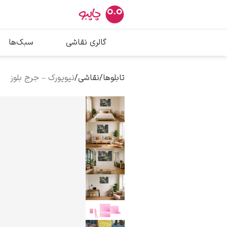
بیشترین جستج
گالری نقاشی
سبک‌ها
پیکاسو
تابلو بوسه
تابلوها
/
نقاشی
/
نیویورک – جرج بلوز
سالوادور دالی
فریدا کالوا