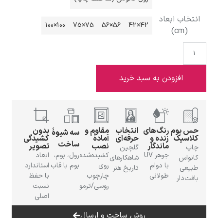
تخاب ابعاد
100×100
75×75
56×56
42×42
(cm)
ادوارد هاپر
افزودن به سبد خرید
س بوم
رنگ‌های
انتخاب
مقاوم و
بدون
سه شیوهٔ
ادگار دگا
لاسیک
زنده و
حرفه‌ای
آمادهٔ
کشیدگی
ساخت
ماندگار
نصب
تصویر
اپ
گلچین
جوهر UV
کشیده‌شده
رول، بوم،
ابعاد
نواس
شاهکارهای
با دوام
روی
بوم با قاب
استاندارد
بیعی
تاریخ هنر
طولانی
چارچوب
با حفظ
فت‌دار
روسی/ترمو
نسبت
اصلی
لودویگ دویچ
روش ساخت و ارسال