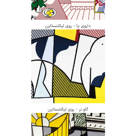
داروی پا – روی لیکتنستاین
گاو نر – روی لیکتنستاین