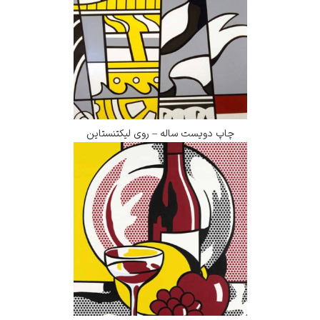
چاپ دویست ساله – روی لیکتنستاین