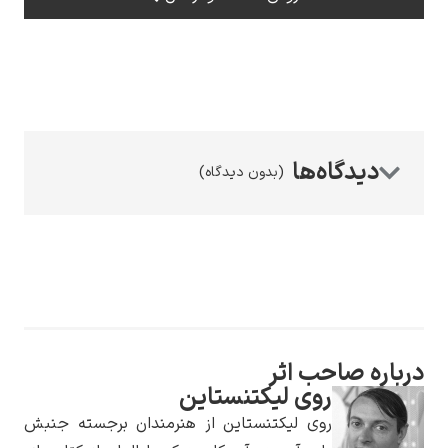
رامبرانت
(بدون دیدگاه)
پیر آگوست رنوآر
اره صاحب اثر
روی لیکتنستاین
پل سزان
روی لیکتنستاین از هنرمندان برجسته جنبش