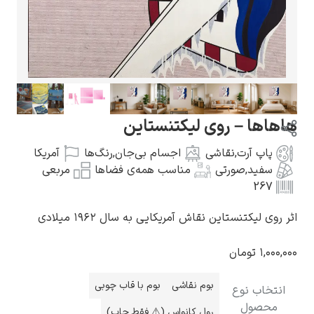
گوستاو کلیمت
اها – روی لیکتنستاین
پاپ آرت
,
نقاشی
اجسام بی‌جان
,
رنگ‌ها
آمریکا
سفید
,
صورتی
مناسب همه‌ی فضاها
مربعی
267
ادوارد مونک
وی لیکتنستاین نقاش آمریکایی به سال ۱۹۶۲ میلادی
۱,۰۰۰
تومان
بوم نقاشی
بوم با قاب چوبی
نتخاب نوع
کامی پیسارو
محصول
رول کانواس (⚠️ فقط چاپ)