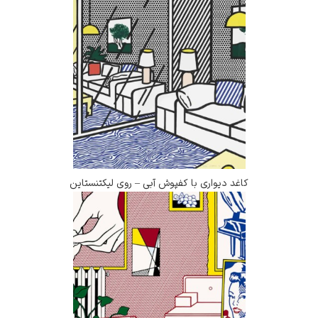
کاغد دیواری با کفپوش آبی – روی لیکتنستاین