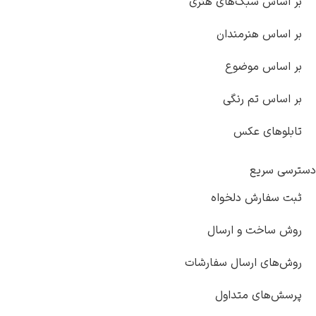
 سبک‌های هنری
هنرمندان
 موضوع
تم رنگی
ی عکس
یع
رش دلخواه
ت و ارسال
 ارسال سفارشات
ی متداول