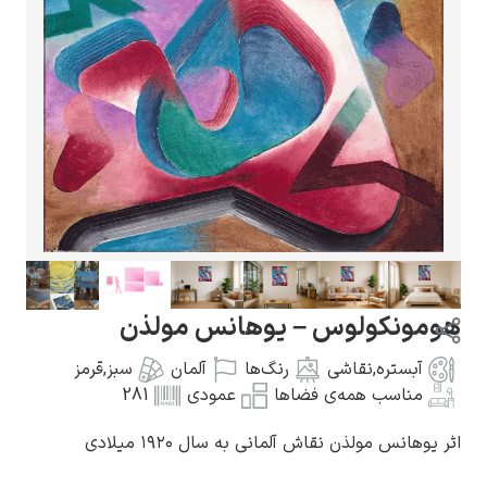
گوستاو کلیمت
ادوارد مونک
نکولوس – یوهانس مولذن
ستره
,
نقاشی
رنگ‌ها
آلمان
سبز
,
قرمز
اسب همه‌ی فضاها
عمودی
281
س مولذن نقاش آلمانی به سال ۱۹۲۰ میلادی
کامی پیسارو