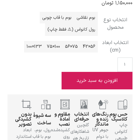
۱
تومان
بوم نقاشی
بوم با قاب چوبی
ب نوع
صول
رول کانواس (⚠️ فقط چاپ)
ادوارد هاپر
 ابعاد
133×100
100×75
75×56
56×42
فزودن به سبد خرید
ادگار دگا
وم
رنگ‌های
انتخاب
مقاوم و
بدون
سه شیوهٔ
یک
زنده و
حرفه‌ای
آمادهٔ
کشیدگی
ساخت
ماندگار
نصب
تصویر
گلچین
جوهر UV
کشیده‌شده
رول، بوم،
ابعاد
س
شاهکارهای
لودویگ دویچ
با دوام
روی
بوم با قاب
استاندارد
تاریخ هنر