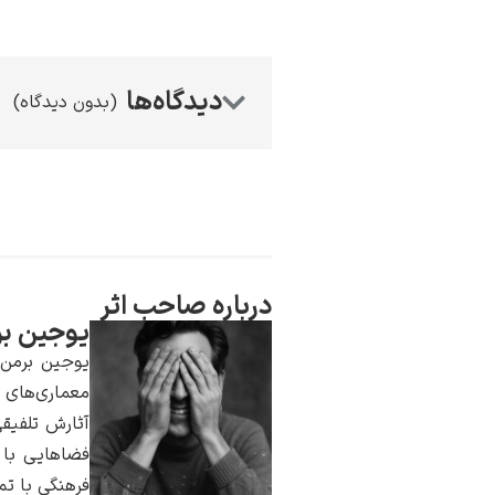
(بدون دیدگاه)
درباره صاحب اثر
یوجین ب
یوجین برمن 
معماری‌های و
آثارش تلفیقی
فضاهایی با د
فرهنگی با تم