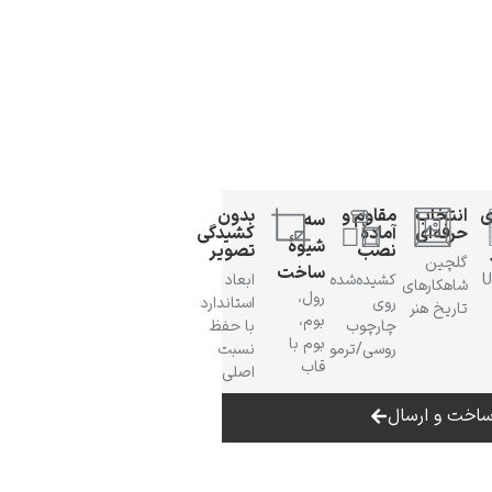
ی
انتخاب
مقاوم و
بدون
سه
حرفه‌ای
آمادهٔ
کشیدگی
شیوهٔ
نصب
تصویر
گلچین
ساخت
 UV
کشیده‌شده
ابعاد
شاهکارهای
رول،
روی
استاندارد
تاریخ هنر
بوم،
چارچوب
با حفظ
بوم با
روسی/ترمو
نسبت
قاب
اصلی
اخت و ارسال