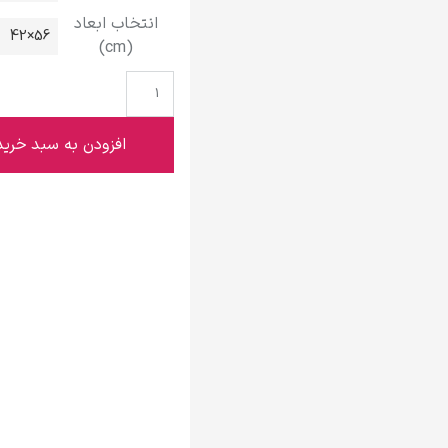
گوستاو کلیمت
انتخاب ابعاد
56×42
(cm)
افزودن به سبد خرید
ادوارد مونک
کامی پیسارو
ادوارد هاپر