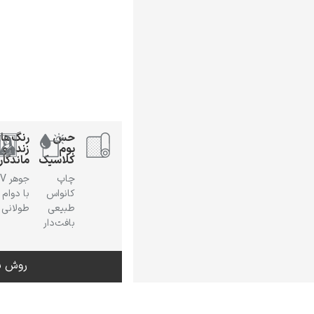
حس
رنگ‌ها
بوم
زنده و
کلاسیک
ماندگار
چاپ
جوهر
کانواس
با دوام
طبیعی
طولانی
بافت‌دار
روش س