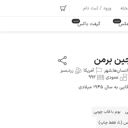
جله
ورود / ثبت نام
 عکس
گیفت باکس
جین برمن
انسان‌ها
,
شهر
آمریکا
زرد
,
سبز
عمودی
992
سال ۱۹۴۵ میلادی
ی
بوم با قاب چوبی
اس (⚠️ فقط چاپ)