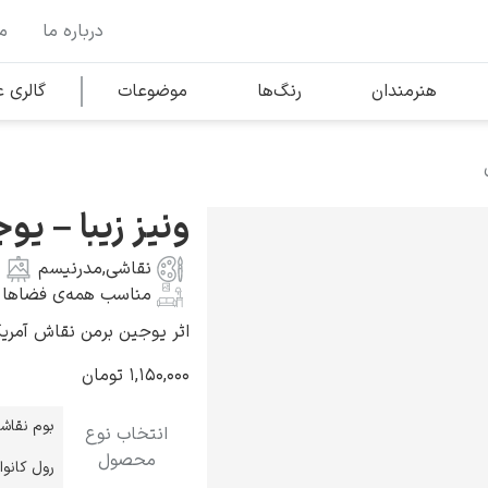
درباره ما
م
وها
محبوب‌ترین هنرمندان
هنرمندان
رنگ‌ها
موضوعات
گالری
کلود مونه
ونیز زیبا – یو
نقاشی
,
مدرنیسم
مناسب همه‌ی فضاها
اثر یوجین برمن نقاش آمریکایی به 
ونسان ون گوگ
۱,۱۵۰,۰۰۰
تومان
بوم نقاش
انتخاب نوع
محصول
رول کانو