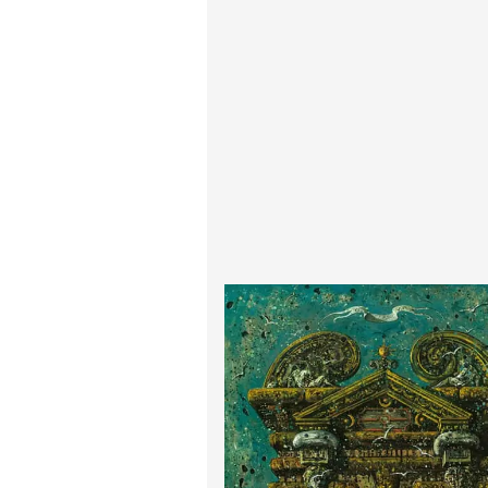
ادگار دگا
لودویگ دویچ
رامبرانت