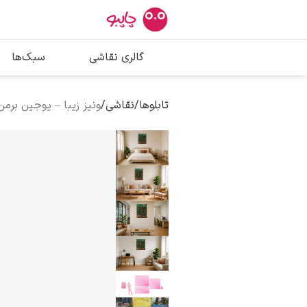
بیشترین جستج
گالری نقاشی
سبک‌ها
پیکاسو
تابلو بوسه
تابلوها
/
نقاشی
/
ونیز زیبا – یوجین برمن
سالوادور دالی
فریدا کالوا