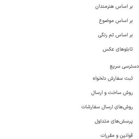
س هنرمندان
س موضوع
س تم رنگی
ای عکس
ریع
ارش دلخواه
خت و ارسال
ی ارسال سفارشات
ای متداول
و مقررات