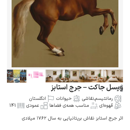
گوستاو کلیمت
ادوارد مونک
 جاکت – جرج استابز
مانتیسم
,
نقاشی
حیوانات
انگلستان
هوه‌ای
مناسب همه‌ی فضاها
عمودی
141
استابز نقاش بریتانیایی به سال ۱۷۶۲ میلادی
کامی پیسارو