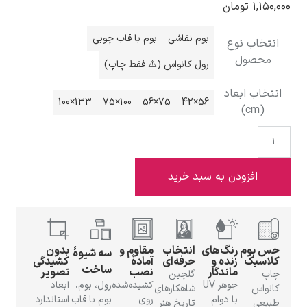
۱,
تومان
بوم نقاشی
بوم با قاب چوبی
خاب نوع
حصول
رول کانواس (⚠️ فقط چاپ)
ادوارد هاپر
اب ابعاد
133×100
100×75
75×56
56×42
(cm
افزودن به سبد خرید
ادگار دگا
بوم
رنگ‌های
انتخاب
مقاوم و
بدون
سه شیوهٔ
سیک
زنده و
حرفه‌ای
آمادهٔ
کشیدگی
ساخت
ماندگار
نصب
تصویر
گلچین
جوهر UV
کشیده‌شده
رول، بوم،
ابعاد
اس
شاهکارهای
لودویگ دویچ
با دوام
روی
بوم با قاب
استاندارد
عی
تاریخ هنر