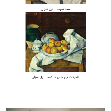
سبد سیب – پل سزان
طبیعت بی جان با کمد – پل سزان