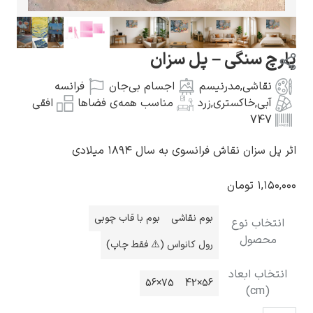
پارچ سنگی – پل سزان
نقاشی
,
مدرنیسم
اجسام بی‌جان
فرانسه
گوستاو کلیمت
آبی
,
خاکستری
,
زرد
مناسب همه‌ی فضاها
افقی
747
اثر پل سزان نقاش فرانسوی به سال ۱۸۹۴ میلادی
۱,۱۵۰,۰۰۰
تومان
ادوارد مونک
بوم نقاشی
بوم با قاب چوبی
انتخاب نوع
محصول
رول کانواس (⚠️ فقط چاپ)
انتخاب ابعاد
75×56
56×42
(cm)
کامی پیسارو