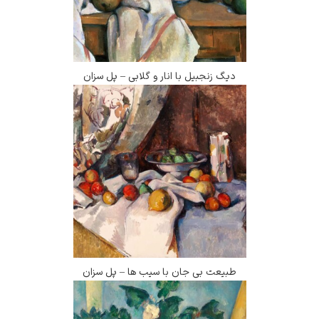
دیگ زنجبیل با انار و گلابی – پل سزان
طبیعت بی جان با سیب ها – پل سزان