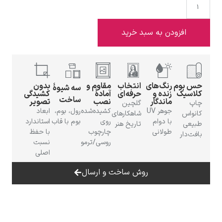
افزودن به سبد خرید
ادوارد هاپر
حس بوم
رنگ‌های
انتخاب
مقاوم و
بدون
سه شیوهٔ
کلاسیک
زنده و
حرفه‌ای
آمادهٔ
کشیدگی
ساخت
ماندگار
نصب
تصویر
چاپ
گلچین
جوهر UV
کشیده‌شده
رول، بوم،
ابعاد
کانواس
شاهکارهای
با دوام
روی
بوم با قاب
استاندارد
طبیعی
تاریخ هنر
طولانی
چارچوب
با حفظ
بافت‌دار
ادگار دگا
روسی/ترمو
نسبت
اصلی
روش ساخت و ارسال
لودویگ دویچ