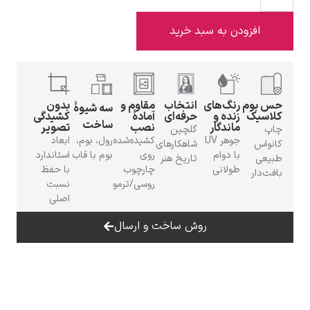
 به سبد خرید
ادوارد هاپر
گ‌های
انتخاب
مقاوم و
بدون
سه شیوهٔ
ده و
حرفه‌ای
آمادهٔ
کشیدگی
ساخت
ندگار
نصب
تصویر
گلچین
جوهر UV
کشیده‌شده
رول، بوم،
ابعاد
شاهکارهای
دوام
روی
بوم با قاب
استاندارد
تاریخ هنر
لانی
چارچوب
با حفظ
روسی/ترمو
نسبت
ادگار دگا
اصلی
روش ساخت و ارسال
لودویگ دویچ