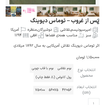
وب – توماس دیوینگ
نیسم
,
نقاشی
دوشیزگان
,
منظره
آمریکا
گوستاو کلیمت
مناسب همه‌ی فضاها
افقی
1194
 نقاش آمریکایی به سال ۱۸۹۲ میلادی
ن
ادوارد مونک
بوم نقاشی
بوم با قاب چوبی
رول کانواس (⚠️ فقط چاپ)
د
100×75
75×56
56×42
کامی پیسارو