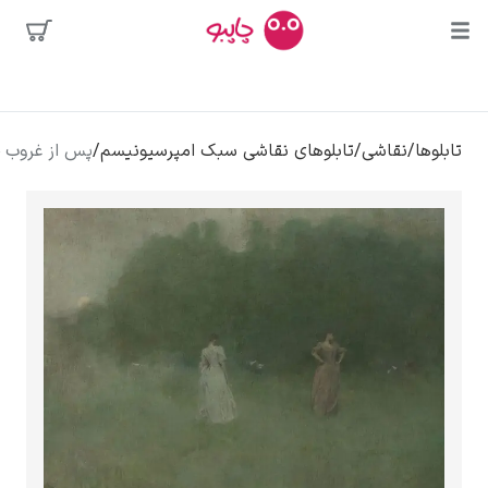
محبوب‌ترین
/
تابلوهای نقاشی سبک امپرسیونیسم
/
پس از غروب – توماس دیوینگ
هنرمندان
ی
کلود مونه
ونسان ون گوگ