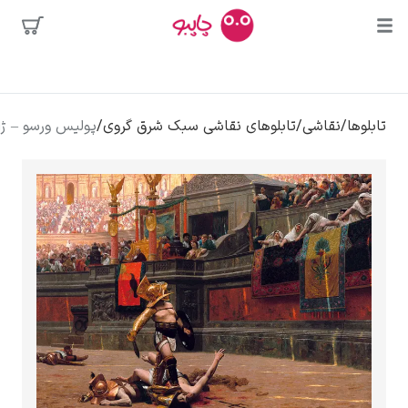
محبوب‌ترین
قاشی
/
تابلوهای نقاشی سبک شرق گروی
/
پولیس ورسو – ژان لئون ژروم
هنرمندان
وسه
ر دالی
لوا
کلود مونه
ونسان ون گوگ