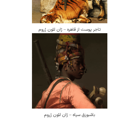
تاجر پوست از قاهره – ژان لئون ژروم
باشبوزق سیاه – ژان لئون ژروم