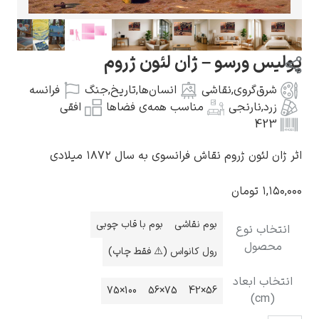
ورسو – ژان لئون ژروم
‌گروی
,
نقاشی
انسان‌ها
,
تاریخ
,
جنگ
فرانسه
گوستاو کلیمت
نارنجی
مناسب همه‌ی فضاها
افقی
ن ژروم نقاش فرانسوی به سال ۱۸۷۲ میلادی
تومان
ادوارد مونک
بوم نقاشی
بوم با قاب چوبی
 نوع
ول
رول کانواس (⚠️ فقط چاپ)
ابعاد
100×75
75×56
56×42
کامی پیسارو