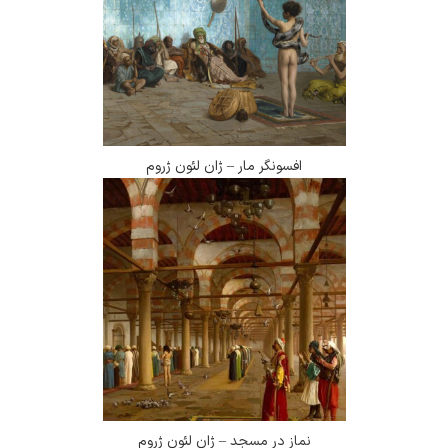
افسونگر مار – ژان لئون ژروم
نماز در مسجد – ژان لئون ژروم