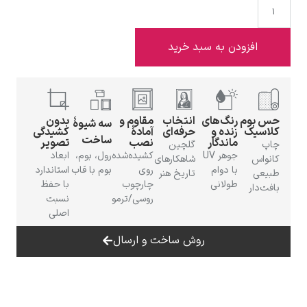
زودن به سبد خرید
ادوارد هاپر
م
رنگ‌های
انتخاب
مقاوم و
بدون
سه شیوهٔ
ک
زنده و
حرفه‌ای
آمادهٔ
کشیدگی
ساخت
ماندگار
نصب
تصویر
گلچین
جوهر UV
کشیده‌شده
رول، بوم،
ابعاد
شاهکارهای
با دوام
روی
بوم با قاب
استاندارد
تاریخ هنر
طولانی
چارچوب
با حفظ
ادگار دگا
روسی/ترمو
نسبت
اصلی
روش ساخت و ارسال
لودویگ دویچ