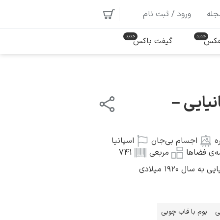
جله
ورود / ثبت نام
 عکس
گیفت باکس
نیایی –
ه
اجسام بی‌جان
اسپانیا
‌ی فضاها
مربعی
741
سال ۱۹۲۰ میلادی
ی
بوم با قاب چوبی