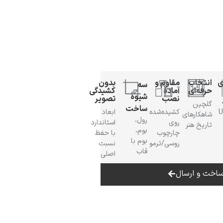
ی
انتخاب
مقاوم و
بدون
سه
حرفه‌ای
آمادهٔ
کشیدگی
شیوهٔ
نصب
تصویر
گلچین
ساخت
 UV
کشیده‌شده
ابعاد
شاهکارهای
رول،
روی
استاندارد
تاریخ هنر
بوم،
چارچوب
با حفظ
بوم با
روسی/ترمو
نسبت
قاب
اصلی
اخت و ارسال