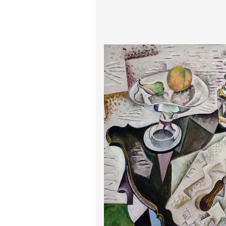
پیر آگوست رنوآر
پل سزان
یوهانس فرمیر
پرفروش‌ترین تابلوها