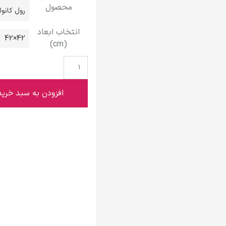
محصول
گوستاو کلیمت
رول کانو
انتخاب ابعاد
42×42
(cm)
ادوارد مونک
افزودن به سبد خرید
کامی پیسارو
ادوارد هاپر