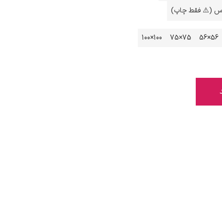
اس (⚠️ فقط چاپ)
100×100
75×75
56×56