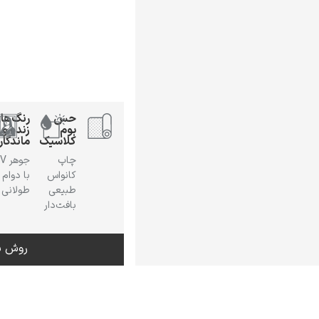
حس
رنگ‌ها
بوم
زنده و
کلاسیک
ماندگار
چاپ
جوهر
کانواس
با دوام
طبیعی
طولانی
بافت‌دار
روش س