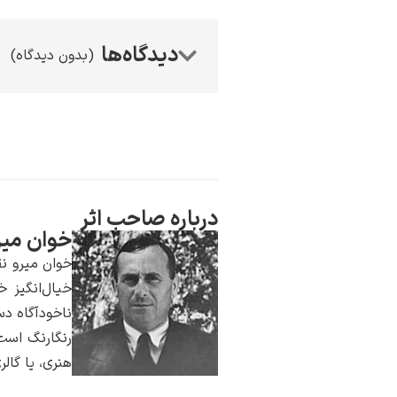
(بدون دیدگاه)
درباره صاحب اثر
خوان میر
خوان میرو نق
خیال‌انگیز 
ناخودآگاه دس
رنگارنگ است.
هنری، یا گال