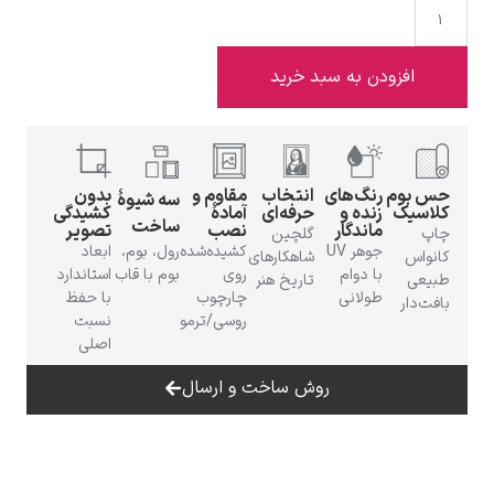
افزودن به سبد خرید
ادوارد هاپر
 بوم
رنگ‌های
انتخاب
مقاوم و
بدون
سه شیوهٔ
اسیک
زنده و
حرفه‌ای
آمادهٔ
کشیدگی
ساخت
ماندگار
نصب
تصویر
پ
گلچین
جوهر UV
کشیده‌شده
رول، بوم،
ابعاد
واس
شاهکارهای
با دوام
روی
بوم با قاب
استاندارد
یعی
تاریخ هنر
طولانی
چارچوب
با حفظ
ت‌دار
ادگار دگا
روسی/ترمو
نسبت
اصلی
روش ساخت و ارسال
لودویگ دویچ