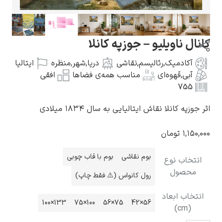
ل ناویلیو – جوزپه کانلا
آکادمیک
,
رئالیسم
,
نقاشی
دریا
,
شهر
,
منظره
ایتالیا
گوستاو کلیمت
آبی
,
قهوه‌ای
مناسب همه‌ی فضاها
افقی
755
زپه کانلا نقاش ایتالیایی به سال ۱۸۳۴ میلادی
۱,۱۵
تومان
ادوارد مونک
بوم نقاشی
بوم با قاب چوبی
تخاب نوع
حصول
رول کانواس (⚠️ فقط چاپ)
خاب ابعاد
133×100
100×75
75×56
56×42
(cm)
کامی پیسارو