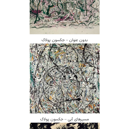
بدون عنوان – جکسون پولاک
مسیرهای آبی – جکسون پولاک