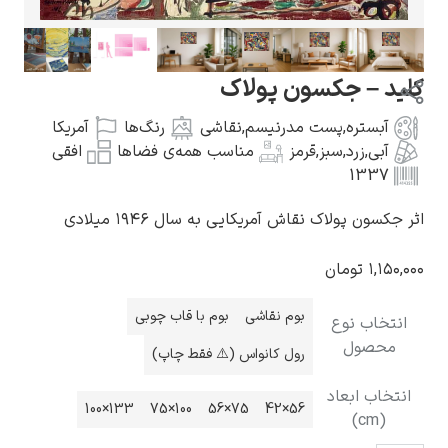
کلید – جکسون پولاک
آبستره
,
پست مدرنیسم
,
نقاشی
رنگ‌ها
آمریکا
گوستاو کلیمت
آبی
,
زرد
,
سبز
,
قرمز
مناسب همه‌ی فضاها
افقی
1337
اثر جکسون پولاک نقاش آمریکایی به سال ۱۹۴۶ میلادی
۱,۱۵۰,۰۰۰
تومان
ادوارد مونک
بوم نقاشی
بوم با قاب چوبی
انتخاب نوع
محصول
رول کانواس (⚠️ فقط چاپ)
انتخاب ابعاد
133×100
100×75
75×56
56×42
(cm)
کامی پیسارو