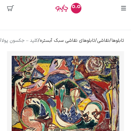
بیشترین
جستجوها
محبوب‌ترین
پیکاسو
تابلوها
/
نقاشی
/
تابلوهای نقاشی سبک آبستره
/
کلید – جکسون پولاک
هنرمندان
تابلو بوسه
سالوادور دالی
فریدا کالوا
کلود مونه
ونسان ون گوگ