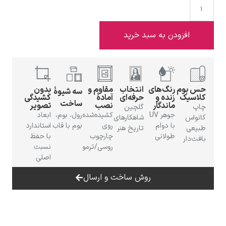
افزودن به سبد خرید
ادوارد هاپر
حس بوم
رنگ‌های
انتخاب
مقاوم و
بدون
سه شیوهٔ
کلاسیک
زنده و
حرفه‌ای
آمادهٔ
کشیدگی
ساخت
ماندگار
نصب
تصویر
چاپ
گلچین
جوهر UV
کشیده‌شده
رول، بوم،
ابعاد
کانواس
شاهکارهای
با دوام
روی
بوم با قاب
استاندارد
طبیعی
تاریخ هنر
طولانی
چارچوب
با حفظ
بافت‌دار
ادگار دگا
روسی/ترمو
نسبت
اصلی
روش ساخت و ارسال
لودویگ دویچ