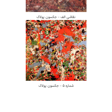
نقاشی الف – جکسون پولاک
شماره ۵ – جکسون پولاک