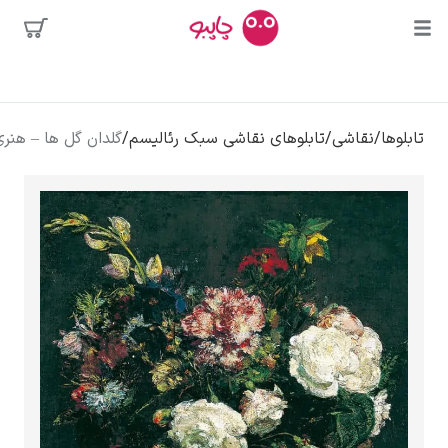
محبوب‌ترین
اشی
/
تابلوهای نقاشی سبک رئالیسم
/
گلدان گل ها – هنری فانتین لاتور
هنرمندان
سه
 دالی
وا
کلود مونه
ونسان ون گوگ