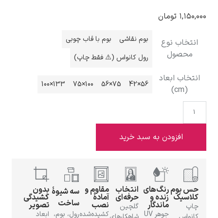
ومان
بوم نقاشی
بوم با قاب چوبی
نوع
ل
رول کانواس (⚠️ فقط چاپ)
ادوارد هاپر
بعاد
133×100
100×75
75×56
56×42
ادگار دگا
ودن به سبد خرید
م
رنگ‌های
انتخاب
مقاوم و
بدون
سه شیوهٔ
زنده و
حرفه‌ای
آمادهٔ
کشیدگی
ساخت
ماندگار
نصب
تصویر
لودویگ دویچ
گلچین
جوهر UV
کشیده‌شده
رول، بوم،
ابعاد
شاهکارهای