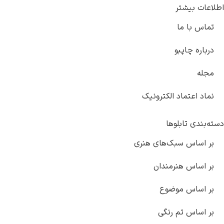
ر
و
د الکترونیک
لوها
بک‌های هنری
نرمندان
وضوع
 رنگی