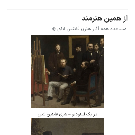
ن هنرمند
ه آثار هنری فانتین لاتور
در یک استودیو – هنری فانتین لاتور