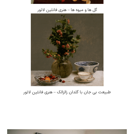
گل ها و میوه ها – هنری فانتین لاتور
یعت بی جان با گلدان زالزالک – هنری فانتین لاتور