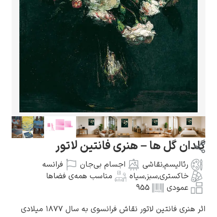
گوستاو کلیمت
ادوارد مونک
ل ها – هنری فانتین لاتور
سم
,
نقاشی
اجسام بی‌جان
فرانسه
تری
,
سبز
,
سیاه
مناسب همه‌ی فضاها
ی
955
کامی پیسارو
تین لاتور نقاش فرانسوی به سال ۱۸۷۷ میلادی