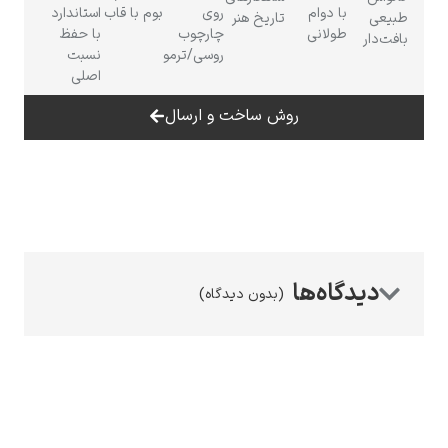
با دوام
روی
بوم با قاب
استاندارد
تاریخ هنر
طولانی
چارچوب
با حفظ
روسی/ترمو
نسبت
اصلی
روش ساخت و ارسال
رامبرانت
پیر آگوست رنوآر
(بدون دیدگاه)
پل سزان