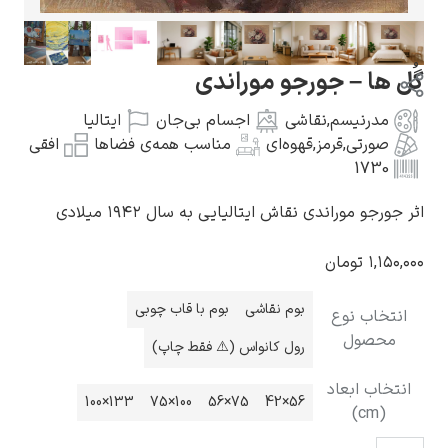
ل ها – جورجو موراندی
مدرنیسم
,
نقاشی
اجسام بی‌جان
ایتالیا
گوستاو کلیمت
صورتی
,
قرمز
,
قهوه‌ای
مناسب همه‌ی فضاها
افقی
1730
جورجو موراندی نقاش ایتالیایی به سال ۱۹۴۲ میلادی
۱,۱۵۰
تومان
ادوارد مونک
بوم نقاشی
بوم با قاب چوبی
نتخاب نوع
محصول
رول کانواس (⚠️ فقط چاپ)
نتخاب ابعاد
133×100
100×75
75×56
56×42
(cm)
کامی پیسارو