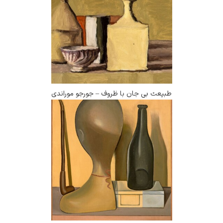
طبیعت بی جان با ظروف – جورجو موراندی