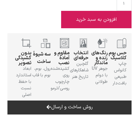
افزودن به سبد خرید
ادوارد هاپر
س بوم
رنگ‌های
انتخاب
مقاوم و
بدون
سه شیوهٔ
لاسیک
زنده و
حرفه‌ای
آمادهٔ
کشیدگی
ساخت
ماندگار
نصب
تصویر
اپ
گلچین
جوهر UV
کشیده‌شده
رول، بوم،
ابعاد
انواس
شاهکارهای
با دوام
روی
بوم با قاب
استاندارد
بیعی
تاریخ هنر
طولانی
چارچوب
با حفظ
افت‌دار
ادگار دگا
روسی/ترمو
نسبت
اصلی
روش ساخت و ارسال
لودویگ دویچ