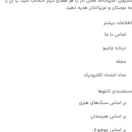
پزخانه، محل کار یا هر فضای دیگر انتخاب کنید، یا آن را
 و عزیزانتان هدیه دهید.
یشتر
ا ما
چاپبو
عتماد الکترونیک
 تابلوها
س سبک‌های هنری
س هنرمندان
اس موضوع