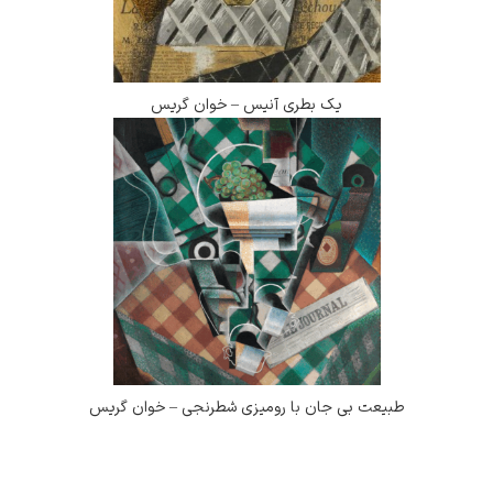
یک بطری آنیس – خوان گریس
طبیعت بی جان با رومیزی شطرنجی – خوان گریس