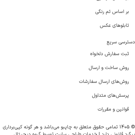
س تم رنگی
ای عکس
ریع
ارش دلخواه
اخت و ارسال
ی ارسال سفارشات
های متداول
 و مقررات
چاپبو
می‌باشد و هر گونه کپی‌برداری
نی دارد |
خدمات طراحی سایت
توسط
گروه دیجیتال