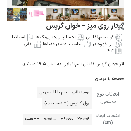
ر روی میز – خوان گریس
وبیسم
,
نقاشی
اجسام بی‌جان
,
رنگ‌ها
اسپانیا
گوستاو کلیمت
بی
,
قهوه‌ای
مناسب همه‌ی فضاها
افقی
4
ن گریس نقاش اسپانیایی به سال ۱۹۱۵ میلادی
۱,۱
تومان
ادوارد مونک
بوم نقاشی
بوم با قاب چوبی
خاب نوع
حصول
رول کانواس (⚠️ فقط چاپ)
اب ابعاد
133×100
100×75
75×56
56×42
(cm)
کامی پیسارو