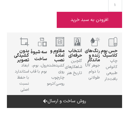
افزودن به سبد خرید
ادوارد هاپر
بوم
رنگ‌های
انتخاب
مقاوم و
بدون
سه شیوهٔ
سیک
زنده و
حرفه‌ای
آمادهٔ
کشیدگی
ساخت
ماندگار
نصب
تصویر
گلچین
جوهر UV
کشیده‌شده
رول، بوم،
ابعاد
اس
شاهکارهای
با دوام
روی
بوم با قاب
استاندارد
عی
تاریخ هنر
طولانی
چارچوب
با حفظ
‌دار
ادگار دگا
روسی/ترمو
نسبت
اصلی
روش ساخت و ارسال
لودویگ دویچ