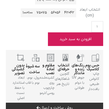
 ابعاد
100×100
75×75
56×56
42×42
ادوارد هاپر
فزودن به سبد خرید
وم
رنگ‌های
انتخاب
مقاوم و
بدون
سه شیوهٔ
ادگار دگا
ک
زنده و
حرفه‌ای
آمادهٔ
کشیدگی
ساخت
ماندگار
نصب
تصویر
گلچین
جوهر UV
کشیده‌شده
رول، بوم،
ابعاد
شاهکارهای
با دوام
روی
بوم با قاب
استاندارد
تاریخ هنر
طولانی
چارچوب
با حفظ
ر
روسی/ترمو
نسبت
اصلی
لودویگ دویچ
روش ساخت و ارسال