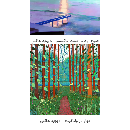
صبح زود در سنت ماکسیم – دیوید هاکنی
بهار در ولدگیت – دیوید هاکنی