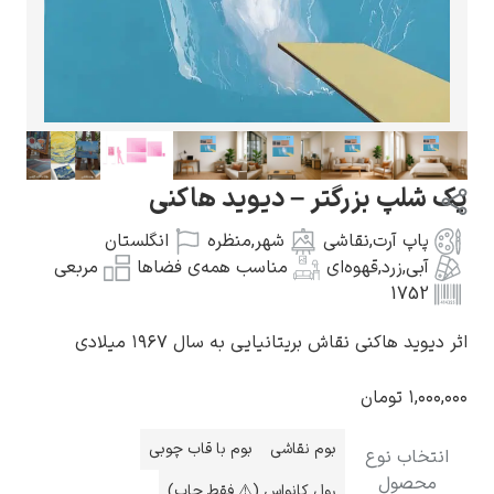
گوستاو کلیمت
پ بزرگتر – دیوید هاکنی
 آرت
,
نقاشی
شهر
,
منظره
انگلستان
,
زرد
,
قهوه‌ای
مناسب همه‌ی فضاها
مربعی
17
ادوارد مونک
هاکنی نقاش بریتانیایی به سال ۱۹۶۷ میلادی
تومان
بوم نقاشی
بوم با قاب چوبی
ب نوع
کامی پیسارو
ول
رول کانواس (⚠️ فقط چاپ)