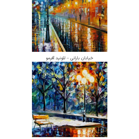
خیابان بارانی – لئونید آفرمو