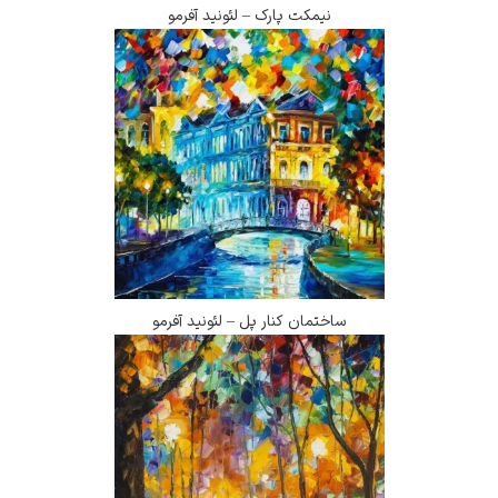
نیمکت پارک – لئونید آفرمو
ساختمان کنار پل – لئونید آفرمو