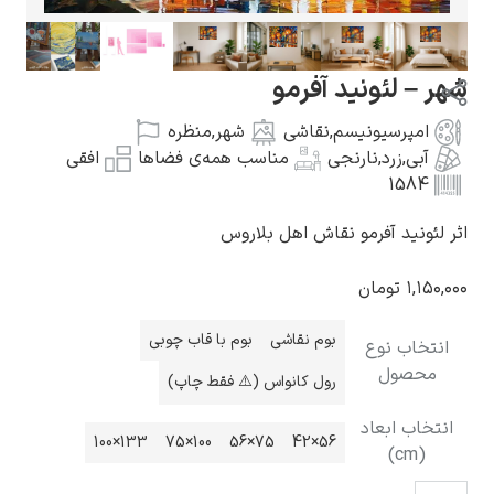
ر – لئونید آفرمو
امپرسیونیسم
,
نقاشی
شهر
,
منظره
گوستاو کلیمت
آبی
,
زرد
,
نارنجی
مناسب همه‌ی فضاها
افقی
1584
ر لئونید آفرمو نقاش اهل بلاروس
۱,۱۵۰,۰
تومان
ادوارد مونک
بوم نقاشی
بوم با قاب چوبی
انتخاب نوع
محصول
رول کانواس (⚠️ فقط چاپ)
انتخاب ابعاد
133×100
100×75
75×56
56×42
(cm)
کامی پیسارو