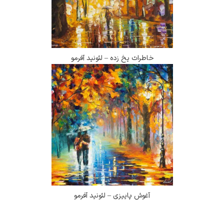
خاطرات یخ زده – لئونید آفرمو
آغوش پاییزی – لئونید آفرمو