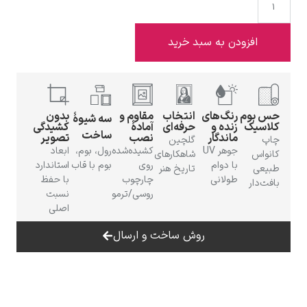
افزودن به سبد خرید
ادوارد هاپر
حس بوم
رنگ‌های
انتخاب
مقاوم و
بدون
سه شیوهٔ
کلاسیک
زنده و
حرفه‌ای
آمادهٔ
کشیدگی
ساخت
ماندگار
نصب
تصویر
چاپ
گلچین
جوهر UV
کشیده‌شده
رول، بوم،
ابعاد
کانواس
شاهکارهای
با دوام
روی
بوم با قاب
استاندارد
طبیعی
تاریخ هنر
طولانی
چارچوب
با حفظ
بافت‌دار
ادگار دگا
روسی/ترمو
نسبت
اصلی
روش ساخت و ارسال
لودویگ دویچ