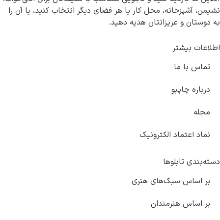
 آشپزخانه، محل کار یا هر فضای دیگر انتخاب کنید، یا آن را
تان و عزیزانتان هدیه دهید.
ات بیشتر
س با ما
اره چاپبو
له
د اعتماد الکترونیک
ندی تابلوها
 اساس سبک‌های هنری
اساس هنرمندان